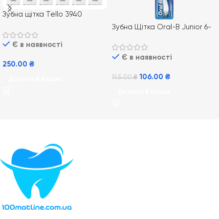
Зубна щітка Tello 3940
medium середньої м’якості
Зубна Щітка Oral-B Junior 6-
blister
12 років Star Wars
Є в наявності
Є в наявності
250.00
₴
106.00
₴
145.00
₴
Додати В Кошик
Додати В Кошик