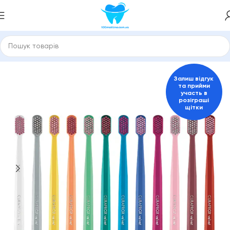
ловна
Зубні щітки та міжзубні йоржики
Зубні щітки Curaprox
Залиш відгук
та прийми
участь в
розіграші
щітки