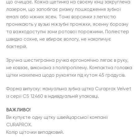
що очищає. Кожна щетинка на своєму кінці закруглена
лазером, що запобігає ризику пошкодження зубної
емалі або ніжних ясен. Тонкі ворсинки з легкістю
проникають у вузькі міжзубні проміжки, ясенну борозну
та важкодоступні зони ротової порожнини. Поліестер
швидко сохне, не вбирає вологу, не накопичує
бактерій.
Зручна шестигранна ручка ергономічно лягає в руку,
не ковзає, виконана з поліпропілену. Компактна головка
щітки нахилена щодо рукоятки під кутом 45 градусів.
Форма випуску: мануальна зубна щітка Curaprox Velvet
із серії CS 12460 в індивідуальній упаковці.
ВАЖЛИВО!
Ви купуєте одну щітку швейцарської компанії
CURAPROX.
Колір щіточки випадковий.