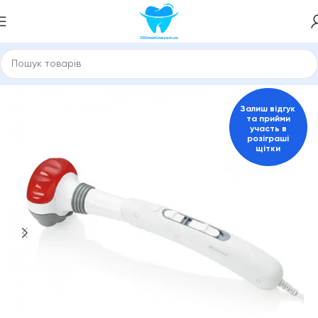
Головна
Масажери електричні
Залиш відгук
та прийми
участь в
розіграші
щітки