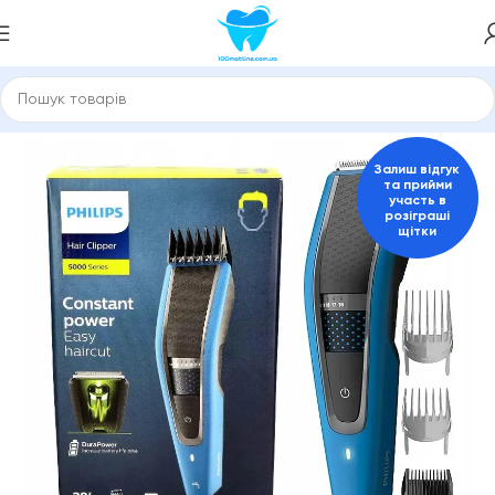
Головна
Електробритви та тримери, епілятори
Залиш відгук
та прийми
участь в
розіграші
щітки