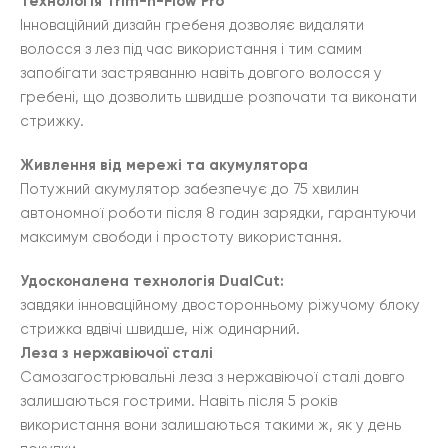
Технологія Trim-n-Flow Pro
Інноваційний дизайн гребеня дозволяє видаляти
волосся з лез під час використання і тим самим
запобігати застряванню навіть довгого волосся у
гребені, що дозволить швидше розпочати та виконати
стрижку.
Живлення від мережі та акумулятора
Потужний акумулятор забезпечує до 75 хвилин
автономної роботи після 8 годин зарядки, гарантуючи
максимум свободи і простоту використання.
Удосконалена технологія DualCut:
завдяки інноваційному двосторонньому ріжучому блоку
стрижка вдвічі швидше, ніж одинарний.
Леза з нержавіючої сталі
Самозагострювальні леза з нержавіючої сталі довго
залишаються гострими. Навіть після 5 років
використання вони залишаються такими ж, як у день