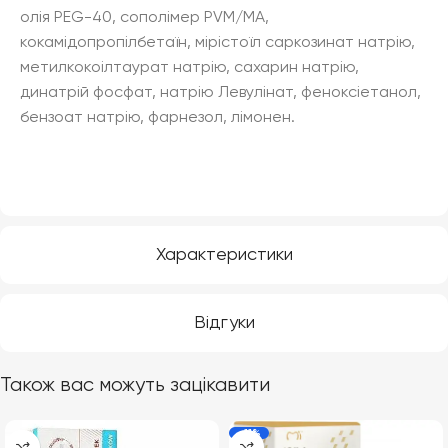
олія PEG-40, сополімер PVM/MA,
кокамідопропілбетаїн, мірістоїл саркозинат натрію,
метилкокоілтаурат натрію, сахарин натрію,
динатрій фосфат, натрію Левулінат, феноксіетанол,
бензоат натрію, фарнезол, лімонен.
Характеристики
Відгуки
Також вас можуть зацікавити
-11%