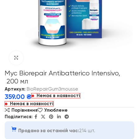
Click to enlarge
Мус Biorepair Antibatterico Intensivo,
200 мл
Артикул:
BioRepairGumЗmousse
Немає в наявності
359.00
₴
Немає в наявності
Порівняння
Улюблене
Поділитися:
Продано за останній час:
214 шт.