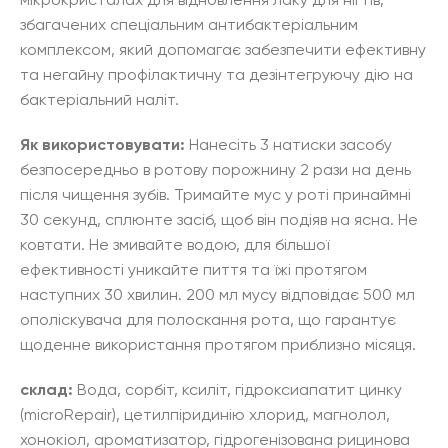
мікрокристалах для відновлення лаку для нігтів,
збагачених спеціальним антибактеріальним
комплексом, який допомагає забезпечити ефективну
та негайну профілактичну та дезінтегруючу дію на
бактеріальний наліт.
Як використовувати:
Нанесіть 3 натиски засобу
безпосередньо в ротову порожнину 2 рази на день
після чищення зубів. Тримайте мус у роті принаймні
30 секунд, сплюнте засіб, щоб він подіяв на ясна. Не
ковтати. Не змивайте водою, для більшої
ефективності уникайте пиття та їжі протягом
наступних 30 хвилин. 200 мл мусу відповідає 500 мл
ополіскувача для полоскання рота, що гарантує
щоденне використання протягом приблизно місяця.
склад:
Вода, сорбіт, ксиліт, гідроксиапатит цинку
(microRepair), цетилпіридинію хлорид, магнолол,
хонокіол, ароматизатор, гідрогенізована рицинова