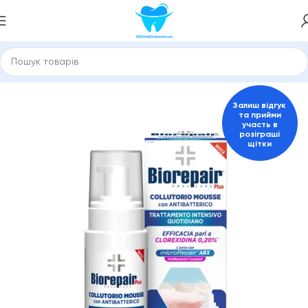
Зубні пасти та засоби для гігієни порожнини рота
BioRepair
Залиш відгук
та прийми
участь в
розіграші
щітки