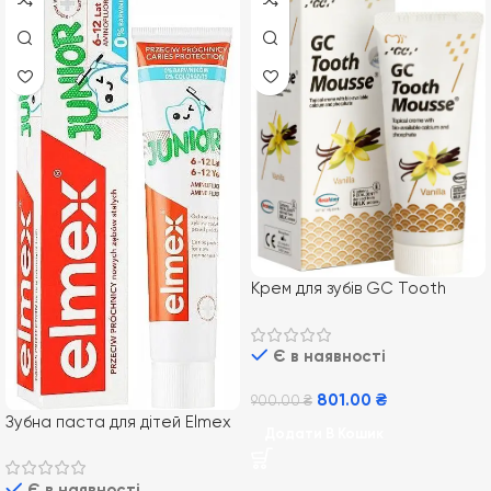
Крем для зубів GC Tooth
Mousse Vannilla 35 мл,
Ванільний
Є в наявності
801.00
₴
900.00
₴
Зубна паста для дітей Elmex
Додати В Кошик
Junior від 7-12 років, 75 мл
Є в наявності