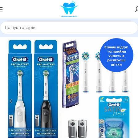
Головна
Електричні зубні щітки
Для дорослих
Залиш відгук
та прийми
участь в
розіграші
щітки