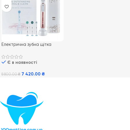
Електрична зубна щітка
Braun Oral-B Genius X 20000
Rose Gold + Etui USB
Є в наявності
7 420.00
₴
8 800.00
₴
Додати В Кошик