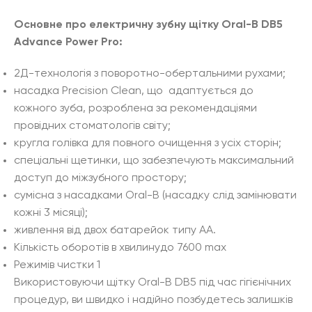
Основне про електричну зубну щітку Oral-B DB5
Advance Power Pro:
2Д-технологія з поворотно-обертальними рухами;
насадка Precision Clean, що адаптується до
кожного зуба, розроблена за рекомендаціями
провідних стоматологів світу;
кругла голівка для повного очищення з усіх сторін;
спеціальні щетинки, що забезпечують максимальний
доступ до міжзубного простору;
сумісна з насадками Oral-B (насадку слід замінювати
кожні 3 місяці);
живлення від двох батарейок типу АА.
Кількість оборотів в хвилинудо 7600 max
Режимів чистки 1
Використовуючи щітку Oral-B DB5 під час гігієнічних
процедур, ви швидко і надійно позбудетесь залишків