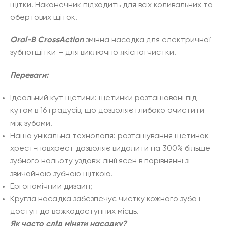
щітки. Наконечник підходить для всіх коливальних та
обертових щіток.
Oral-B CrossAction
змінна насадка для електричної
зубної щітки – для виключно якісної чистки.
Переваги:
Ідеальний кут щетини: щетинки розташовані під
кутом в 16 градусів, що дозволяє глибоко очистити
між зубами.
Наша унікальна технологія: розташування щетинок
хрест-навхрест дозволяє видалити на 300% більше
зубного нальоту уздовж лінії ясен в порівнянні зі
звичайною зубною щіткою.
Ергономічний дизайн;
Кругла насадка забезпечує чистку кожного зуба і
доступ до важкодоступних місць.
Як часто слід міняти насадку?