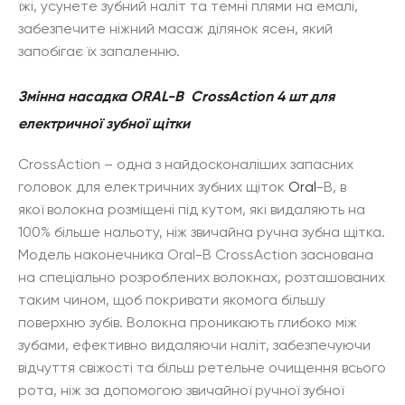
їжі, усунете зубний наліт та темні плями на емалі,
забезпечите ніжний масаж ділянок ясен, який
запобігає їх запаленню.
Змінна насадка ORAL-B CrossAction 4 шт для
електричної зубної щітки
CrossAction – одна з найдосконаліших запасних
головок для електричних зубних щіток
Oral
-B, в
якої волокна розміщені під кутом, які видаляють на
100% більше нальоту, ніж звичайна ручна зубна щітка.
Модель наконечника Oral-B CrossAction заснована
на спеціально розроблених волокнах, розташованих
таким чином, щоб покривати якомога більшу
поверхню зубів. Волокна проникають глибоко між
зубами, ефективно видаляючи наліт, забезпечуючи
відчуття свіжості та більш ретельне очищення всього
рота, ніж за допомогою звичайної ручної зубної