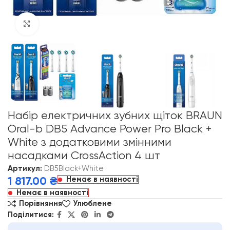
Click to enlarge
Набір електричних зубних щіток BRAUN
Oral-b DB5 Advance Power Pro Black +
White з додатковими змінними
насадками CrossAction 4 шт
Артикул:
DB5Black+White
Немає в наявності
1 817.00
₴
Немає в наявності
Порівняння
Улюблене
Поділитися: