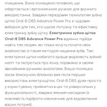
очищення. Вона оснащена головкою, що
обертається і ергономічною ручкою для зручного
використання. Завдяки передовим технологіям зубна
щітка Oral-B DB5 Advance Power Pro є чудовим
вибором для тих, хто шукає потужну та ефективну
електричну зубну щітку.
Електрична зубна щітка
Oral-B DB5 Advance Power Pro
відмінно підійде
навіть тим людям, які тільки хочуть почати своє
знайомство із таким методом чищення зубів. Такі
електричні щітки набагато краще видаляють зубний
наліт та піклуються про ясна, порівняно зі своїми
звичайними ручними аналогами. Ваша посмішка
засяє блискучою білизною вже після перших
використань електрощітки. Oral-B DB5 дуже проста
у користуванні, прийнятна в ціні та універсальна у
функціональності, завдяки змінним насадкам (є
можливість підібрати наконечник для задоволення
ваших потреб).