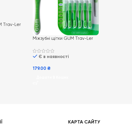
M Trav-Ler
либокого
яду за
Міжзубні щітки GUM Trav-Ler
ISO3 1.1 мм 4шт для ефективної
гігієни порожнини рота
Є в наявності
179.00
₴
Додати В Кошик
Ї
КАРТА САЙТУ