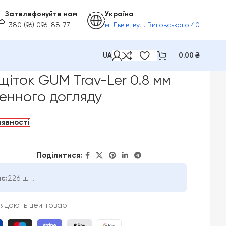
Зателефонуйте нам
Україна
+380 (96) 096-88-77
м. Львів, вул. Виговського 40
UA
0.00
₴
8 мм 4шт для для щоденного догляду
щіток GUM Trav-Ler 0.8 мм
енного догляду
аявності
Поділитися:
с:
226 шт.
лядають цей товар