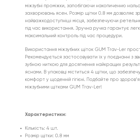
міжзубні проміжки, запобігаючи накопиченню наль
захворювань ясен. Розмір щітки 0.8 мм дозволяє з
найважкодоступніші місця, забезпечуючи ретель
під час використання. Зручна ручка гарантує легк
максимальний контроль під час процедури.
Використання міжзубних щіток GUM Trav-Ler прост
Рекомендується застосовувати їх у поєднанні з з
зубною ниткою для досягнення найкращих результат
яснами. В упаковці міститься 4 щітки, що забезпеч
комфорт у щоденній гігієні. Подбайте про здоров’
міжзубними щітками GUM Trav-Ler!
Характеристики:
Кількість: 4 шт.
Розмір щітки: 0.8 мм