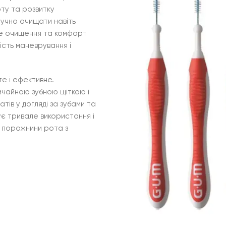
оту та розвитку
ручно очищати навіть
не очищення та комфорт
ість маневрування і
е і ефективне.
вичайною зубною щіткою і
ів у догляді за зубами та
ує тривале використання і
я порожнини рота з