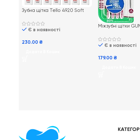
Зубна щітка Tello 4920 Soft
Міжзубні щітки GU
Є в наявності
ISO 4 1.4 мм для г
очищення та догл
230.00
₴
Є в наявності
яснами 4шт
Додати В Кошик
179.00
₴
Додати В Кошик
КАТЕГОРІ