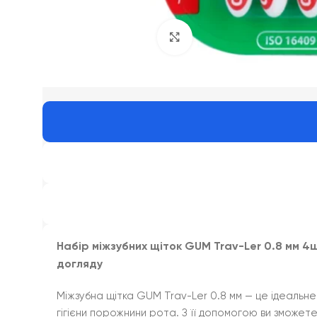
Click to enlarge
Набір міжзубних щіток GUM Trav-Ler 0.8 мм 
догляду
Міжзубна щітка GUM Trav-Ler 0.8 мм — це ідеальне
гігієни порожнини рота. З її допомогою ви зможе