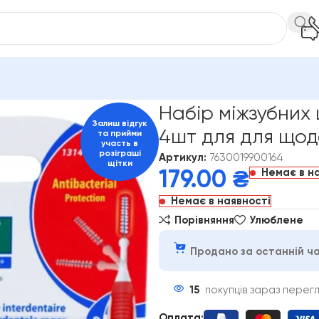
йоржики та щітки GUM
Набір міжзубних щіток GUM Trav-Ler 0.
Набір міжзубних 
Залиш відгук
4шт для для щод
та прийми
участь в
розіграші
Артикул:
7630019900164
щітки
Немає в н
179.00
₴
Немає в наявності
Порівняння
Улюблене
Продано за останній ча
15
покупців зараз перег
Оплата
: