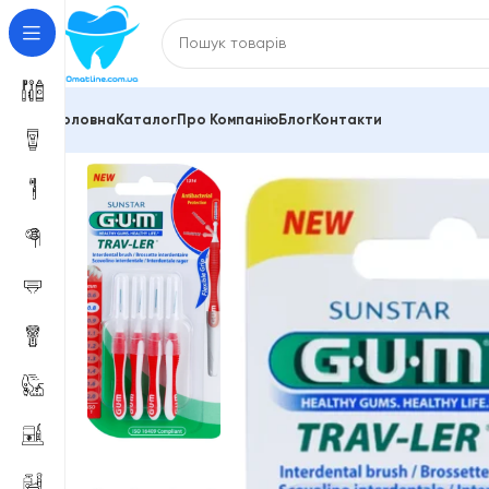
Головна
Каталог
Про Компанію
Блог
Контакти
Головна
Зубні щітки та міжзубні йоржики
Міжзубні 