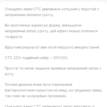
Очищувач язика CTC дивовижно успішний у боротьбі з
неприємним запахом з роту.
Він анатомічно коректує форму, зменшуючи
неприємний запах з роту, цей ефект можна побачити
та відчути.
Відчутний результат вже після першого використання!
CTC 203: подвійний набір – 201+202.
Просте та легке чищення прибере неприємний запах з
роту.
Погане дихання може бути спричинене
бактеріологічним нальотом на язиці, на тріщинках язика,
так само як і в міжзубних проміжках.
Очищувач язика CTC неймовірно легко виправить ці