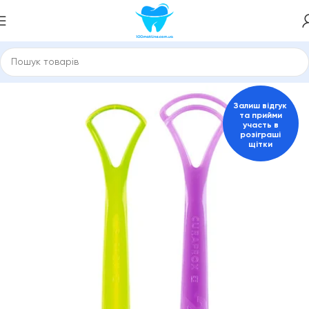
а міжзубні йоржики
Міжзубні йоржики та скребки Curaprox
Залиш відгук
та прийми
участь в
розіграші
щітки