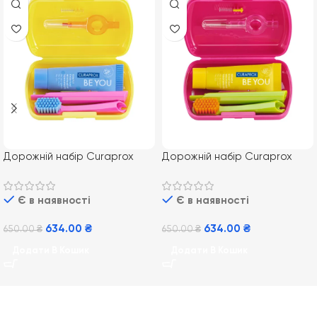
Дорожній набір Curaprox
Дорожній набір Curaprox
Travel Set жовтий
Travel Set рожевий
Є в наявності
Є в наявності
634.00
₴
634.00
₴
650.00
₴
650.00
₴
Додати В Кошик
Додати В Кошик