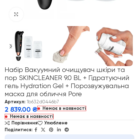
Click to enlarge
Набір Вакуумний очищувач шкіри та
пор SKINCLEANER 9.0 BL + Гідратуючий
гель Hydration Gel + Порозвужувальна
маска для обличчя Pore
Артикул:
1b632d0446b7
Немає в наявності
2 839.00
₴
Немає в наявності
Порівняння
Улюблене
Поділитися: