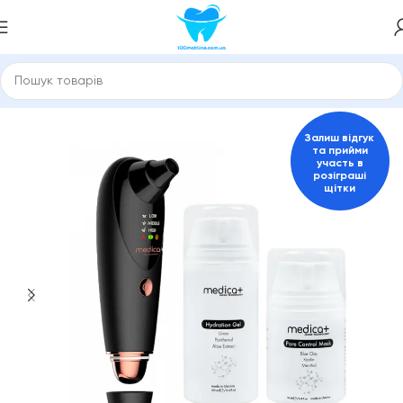
Головна
149061302
Залиш відгук
та прийми
участь в
розіграші
щітки