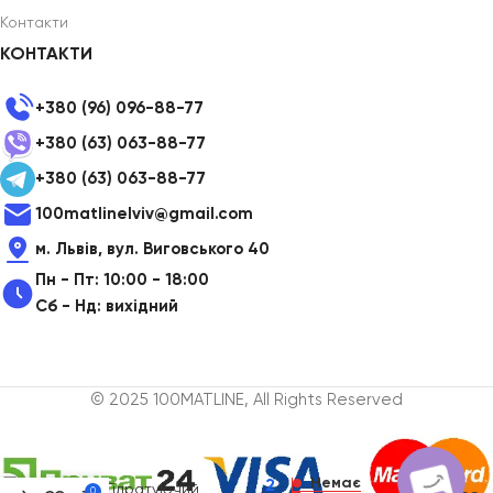
Контакти
КОНТАКТИ
+380 (96) 096-88-77
+380 (63) 063-88-77
+380 (63) 063-88-77
100matlinelviv@gmail.com
м. Львів, вул. Виговського 40
Пн - Пт: 10:00 - 18:00
Сб - Нд: вихідний
© 2025 100MATLINE, All Rights Reserved
Набір Вакуумний
очищувач шкіри
та пор
SKINCLEANER 9.0
Немає
2
BL + Гідратуючий
0