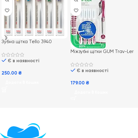
Зубна щітка Tello 3940
medium середньої м’якості
Міжзубні щітки GUM Trav-Ler
blister
ISO 4 1.4 мм для глибокого
Є в наявності
очищення та догляду за
Є в наявності
яснами 4шт
250.00
₴
179.00
₴
Додати В Кошик
Додати В Кошик