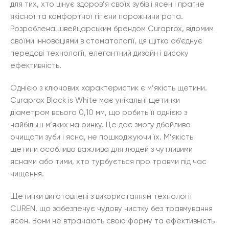
для тих, хто цінує здоров’я своїх зубів і ясен і прагне
якісної та комфортної гігієни порожнини рота.
Розроблена швейцарським брендом Curaprox, відомим
своїми інноваціями в стоматології, ця щітка об’єднує
передові технології, елегантний дизайн і високу
ефективність.
Однією з ключових характеристик є м’якість щетини.
Curaprox Black is White має унікальні щетинки
діаметром всього 0,10 мм, що робить її однією з
найбільш м’яких на ринку. Це дає змогу дбайливо
очищати зуби і ясна, не пошкоджуючи їх. М’якість
щетини особливо важлива для людей з чутливими
яснами або тими, хто турбується про травми під час
чищення.
Щетинки виготовлені з використанням технології
CUREN, що забезпечує чудову чистку без травмування
ясен. Вони не втрачають свою форму та ефективність