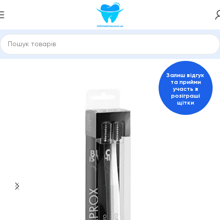
ловна
Зубні щітки та міжзубні йоржики
Зубні щітки Curaprox
Залиш відгук
та прийми
участь в
розіграші
щітки