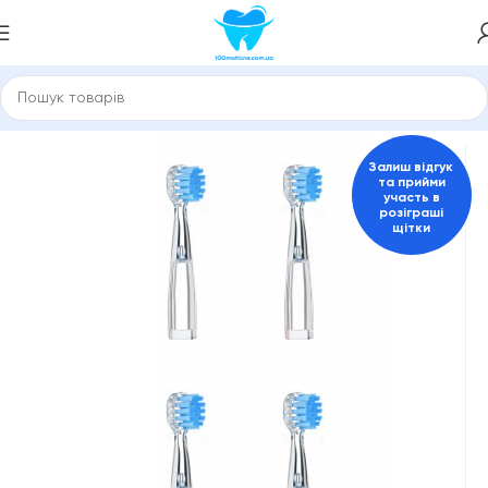
Головна
Насадки для зубної щітки, іригатора
Medica
Залиш відгук
та прийми
участь в
розіграші
щітки