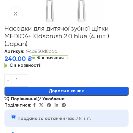
Click to enlarge
Насадки для дитячої зубної щітки
MEDICA+ Kidsbrush 2.0 blue (4 шт )
(Japan)
Артикул:
f9ca830d8cdb
Є в наявності
240.00
₴
Є в наявності
Alternative:
Додати в кошик
Порівняння
Улюблене
Поділитися:
Продано за останній час:
214 шт.