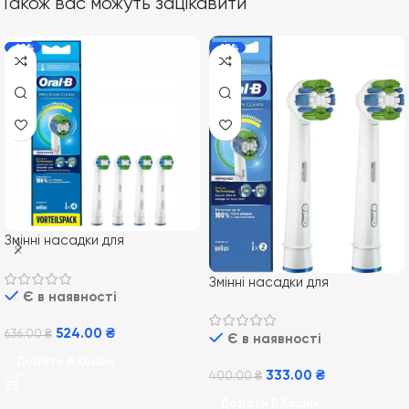
Також вас можуть зацікавити
-18%
-17%
Змінні насадки для
електричної зубної щітки
Oral-B EB20 Precision Clean
Змінні насадки для
Є в наявності
4 шт
електричної зубної щітки
Oral-B EB20 Precision Clean
524.00
₴
636.00
₴
Є в наявності
2 шт
Додати В Кошик
333.00
₴
400.00
₴
Додати В Кошик