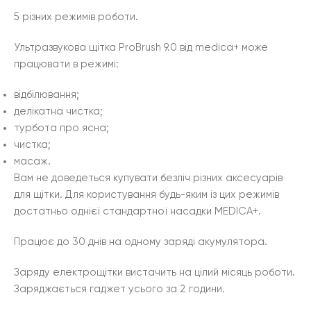
5 різних режимів роботи.
Ультразвукова щітка ProBrush 9.0 від medica+ може
працювати в режимі:
відбілювання;
делікатна чистка;
турбота про ясна;
чистка;
масаж.
Вам не доведеться купувати безліч різних аксесуарів
для щітки. Для користування будь-яким із цих режимів
достатньо однієї стандартної насадки MEDICA+.
Працює до 30 днів на одному заряді акумулятора.
Заряду електрощітки вистачить на цілий місяць роботи.
Заряджається гаджет усього за 2 години.