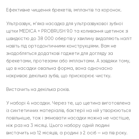
Ефективне чищення брекетів, імплантів та коронок.
Ультразвук, м’яка насадка для ультразвукової зубної
щітки MEDICA + PROBRUSH 9.0 та коливання щетинок зі
швидкістю до 38 000 обертів у хвилину видаляють наліт
навіть під ортодонтичними конструкціями. Вам не
знадобляться додаткові гаджети для догляду за
брекетами, протезами або імплантами. А завдяки тому,
що в насадки овальна форма, вона одночасно
накриває декілька зубів, що прискорює чистку.
Вистачить на декілька років.
У наборі 4 насадки. Через те, що щетина виготовлена
із синтетичних матеріалів, бактерії на ній утворюються
повільніше, тож і змінювати насадки можна не частіше,
ніж раз на 3 місяці. Цього набору одній людині
вистачить на 12 місяців, а родині з 2 осіб — на пів року.