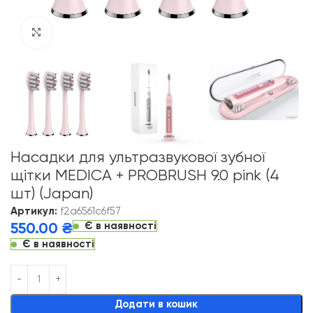
Click to enlarge
Насадки для ультразвукової зубної
щітки MEDICA + PROBRUSH 9.0 pink (4
шт) (Japan)
Артикул:
f2a6561c6f57
Є в наявності
550.00
₴
Є в наявності
Alternative:
Додати в кошик