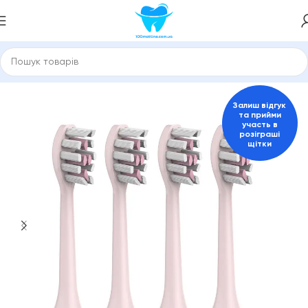
Головна
Насадки для зубної щітки, іригатора
Medica
Залиш відгук
та прийми
участь в
розіграші
щітки