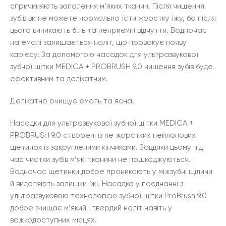
спричиняють запалення м’яких тканин. Після чищення
зубів ви не можете нормально їсти жорстку їжу, бо після
цього виникають біль та неприємні відчуття. Водночас
на емалі залишається наліт, що провокує появу
карієсу. За допомогою насадок для ультразвукової
зубної щітки MEDICA + PROBRUSH 9.0 чищення зубів буде
ефективним та делікатним.
Делікатно очищує емаль та ясна.
Насадки для ультразвукової зубної щітки MEDICA +
PROBRUSH 9.0 створені із не жорстких нейлонових
щетинок із закругленими кінчиками. Завдяки цьому під
час чистки зубів м’які тканини не пошкоджуються.
Водночас щетинки добре проникають у міжзубні щілини
й видаляють залишки їжі. Насадка у поєднанні з
ультразвуковою технологією зубної щітки ProBrush 9.0
добре зчищає м’який і твердий наліт навіть у
важкодоступних місцях.