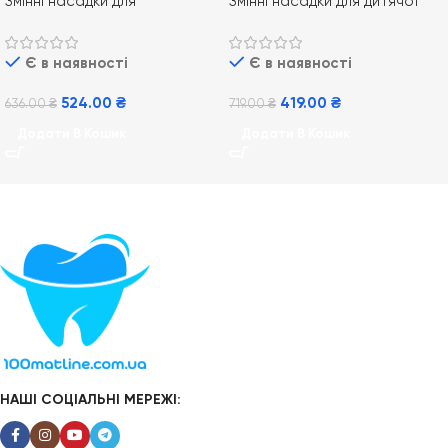
Змінні насадки для
Змінні насадки для дитячої
електричної зубної щітки
зубної щітки Oral-B Stages
Oral-B EB20 Precision Clean
Power Frozen 2 шт
Є в наявності
Є в наявності
4 шт
524.00
₴
419.00
₴
636.00
₴
719.00
₴
Додати В Кошик
Додати В Кошик
НАШІ СОЦІАЛЬНІ МЕРЕЖІ: