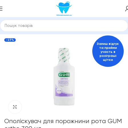
вна
Зубні пасти та засоби для гігієни порожнини рота
GUM
-27%
Залиш відгук
та прийми
участь в
розіграші
щітки
Click to enlarge
Ополіскувач для порожнини рота GUM