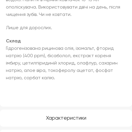
водою. Налити в мірний ковпачок 10-15 мл
ополіскувача. Використовувати двічі на день, після
чищення зубів. Чи не ковтати.
Лише для дорослих.
Склад
Гідрогенізована рицинова олія, ізомальт, фторид
натрію (400 ppm), бісаболол, екстракт кореня
імбиру, цетилпіридиній хлорид, олафлур, сахарин
натрію, алое віра, токоферолу ацетат, фосфат
натрію, сорбат калію.
Характеристики