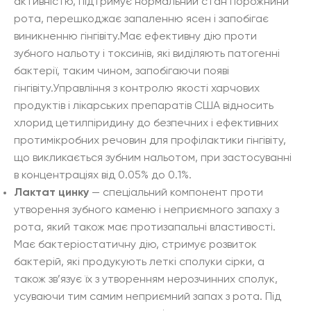
активністю, підтримує нормальний стан порожнини
рота, перешкоджає запаленню ясен і запобігає
виникненню гінгівіту.Має ефективну дію проти
зубного нальоту і токсинів, які виділяють патогенні
бактерії, таким чином, запобігаючи появі
гінгівіту.
Управління з контролю якості харчових
продуктів і лікарських препаратів США відносить
хлорид цетилпіридину до безпечних і ефективних
протимікробних речовин для профілактики гінгівіту,
що викликається зубним нальотом, при застосуванні
в концентраціях від 0.05% до 0.1%.
Лактат цинку
— спеціальний компонент проти
утворення зубного каменю і неприємного запаху з
рота, який також має протизапальні властивості.
Має бактеріостатичну дію, стримує розвиток
бактерій, які продукують леткі сполуки сірки, а
також зв’язує їх з утворенням нерозчинних сполук,
усуваючи тим самим неприємний запах з рота. Під