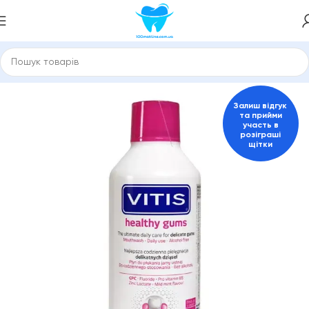
гієни порожнини рота
Ополіскувачі для ротової порожнини
Залиш відгук
та прийми
участь в
розіграші
щітки