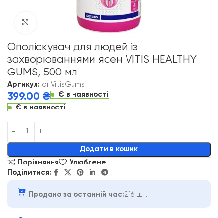
Click to enlarge
Ополіскувач для людей із
захворюваннями ясен VITIS HEALTHY
GUMS, 500 мл
Артикул:
опVitisGums
Є в наявності
399.00
₴
Є в наявності
Alternative:
Додати в кошик
Порівняння
Улюблене
Поділитися:
Продано за останній час:
216 шт.