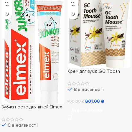
Крем для зубів GC Tooth
Mousse Vannilla 35 мл,
Ванільний
Є в наявності
801.00
₴
900.00
₴
Зубна паста для дітей Elmex
Додати В Кошик
Junior від 7-12 років, 75 мл
Є в наявності