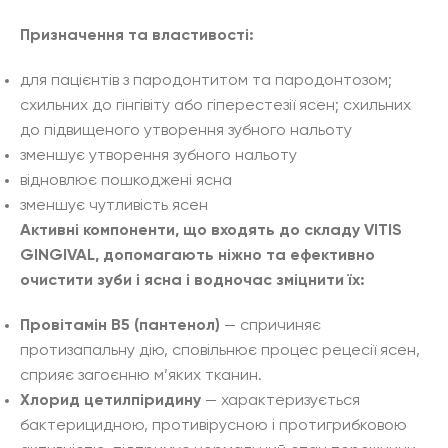
Призначення та властивості:
для пацієнтів з пародонтитом та пародонтозом;
схильних до гінгівіту або гіперестезії ясен; схильних
до підвищеного утворення зубного нальоту
зменшує утворення зубного нальоту
відновлює пошкоджені ясна
зменшує чутливість ясен
Активні компоненти, що входять до складу VITIS
GINGIVAL, допомагають ніжно та ефективно
очистити зуби і ясна і водночас зміцнити їх:
Провітамін B5 (пантенол)
— спричиняє
протизапальну дію, сповільнює процес рецесії ясен,
сприяє загоєнню м’яких тканин.
Хлорид цетилпіридину
— характеризується
бактерицидною, противірусною і протигрибковою