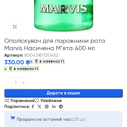
Click to enlarge
Ополіскувач для порожнини рота
Marvis Насичена Мʼята 400 мл
Артикул:
800439511351452
Є в наявності
330.00
₴
Є в наявності
Alternative:
Додати в кошик
Порівняння
Улюблене
Поділитися:
Продано за останній час:
215 шт.