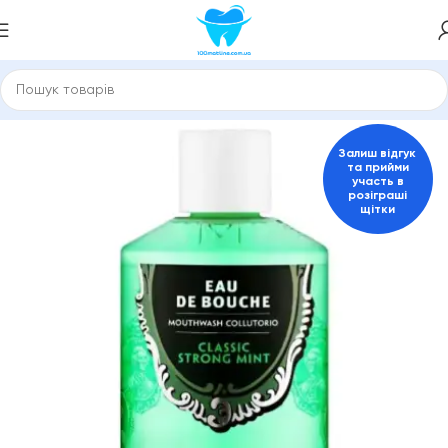
гієни порожнини рота
Ополіскувачі для ротової порожнини
Залиш відгук
та прийми
участь в
розіграші
щітки