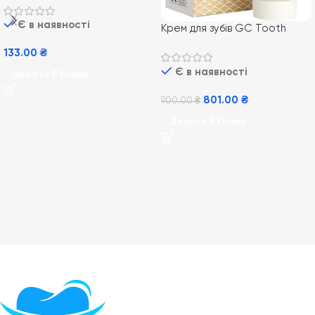
Є в наявності
Крем для зубів GC Tooth
Mousse Vannilla 35 мл,
133.00
₴
Ванільний
Є в наявності
Додати В Кошик
801.00
₴
900.00
₴
Додати В Кошик