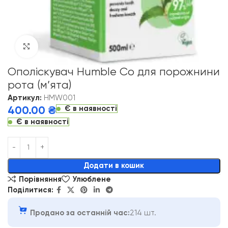
Click to enlarge
Ополіскувач Humble Co для порожнини
рота (м’ята)
Артикул:
HMW001
Є в наявності
400.00
₴
Є в наявності
Alternative:
Додати в кошик
Порівняння
Улюблене
Поділитися:
Продано за останній час:
214 шт.