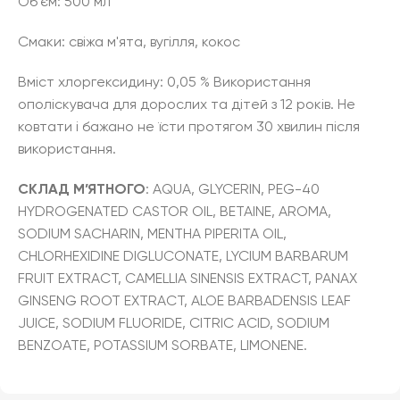
Об'єм: 500 мл
Смаки: свіжа м'ята, вугілля, кокос
Вміст хлоргексидину: 0,05 % Використання
ополіскувача для дорослих та дітей з 12 років. Не
ковтати і бажано не їсти протягом 30 хвилин після
використання.
СКЛАД М’ЯТНОГО
: AQUA, GLYCERIN, PEG-40
HYDROGENATED CASTOR OIL, BETAINE, AROMA,
SODIUM SACHARIN, MENTHA PIPERITA OIL,
CHLORHEXIDINE DIGLUCONATE, LYCIUM BARBARUM
FRUIT EXTRACT, CAMELLIA SINENSIS EXTRACT, PANAX
GINSENG ROOT EXTRACT, ALOE BARBADENSIS LEAF
JUICE, SODIUM FLUORIDE, CITRIC ACID, SODIUM
BENZOATE, POTASSIUM SORBATE, LIMONENE.