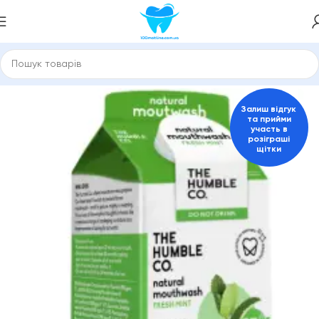
гієни порожнини рота
Ополіскувачі для ротової порожнини
Залиш відгук
та прийми
участь в
розіграші
щітки