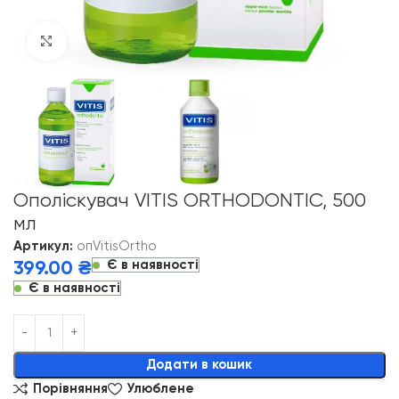
Click to enlarge
Ополіскувач VITIS ORTHODONTIC, 500
мл
Артикул:
опVitisOrtho
Є в наявності
399.00
₴
Є в наявності
Alternative:
Додати в кошик
Порівняння
Улюблене