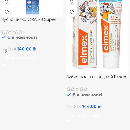
Зубна нитка ORAL-B Super
Floss, 50 м
Є в наявності
140.00
₴
175.00
₴
Додати В Кошик
Зубна паста для дітей Elmex
Kids від 0-6 років 50 мл
Є в наявності
144.00
₴
185.00
₴
Додати В Кошик