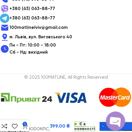
+380 (63) 063-88-77
+380 (63) 063-88-77
100matlinelviv@gmail.com
м. Львів, вул. Виговського 40
Пн - Пт: 10:00 - 18:00
Сб - Нд: вихідний
© 2025 100MATLINE, All Rights Reserved
Ополіскувач
VITIS
Є в
0
399.00
₴
наявності
ORTHODONTIC,
Alternative: