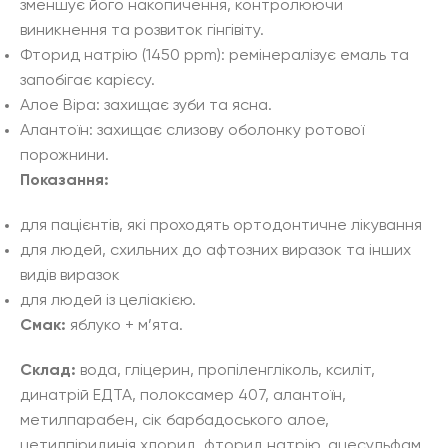
зменшує його накопичення, контролюючи
виникнення та розвиток гінгівіту.
Фторид натрію (1450 ppm): ремінералізує емаль та
запобігає карієсу.
Алое Віра: захищає зуби та ясна.
Алантоїн: захищає слизову оболонку ротової
порожнини.
Показання:
для пацієнтів, які проходять ортодонтичне лікування
для людей, схильних до афтозних виразок та інших
видів виразок
для людей із целіакією.
Смак:
яблуко + м’ята.
Склад:
вода, гліцерин, пропіленгліколь, ксиліт,
динатрій ЕДТА, полоксамер 407, алантоїн,
метилпарабен, сік барбадоського алое,
цетилпіридинія хлорид, фторид натрію, ацесульфам