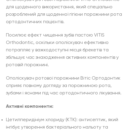
для щоденного використання, який спеціально
розроблений для щоденної гігієни порожнини рота
ортодонтичних пацієнтів.
Посилює ефект чищення зубів пастою VITIS
Orthodontic, оскільки ополіскувач ефективно
потрапляє у важкодоступні місця брекетів та
збільшує час знаходження активних компонентів у
ротовій порожнині.
Ополіскувач ротової порожнини Вітіс Ортодонтик
сприяє повному догляду за порожниною рота,
зубами і яснами під час ортодонтичного лікування.
Активні компоненти:
Цетилперидініум хлориду (КТК): антисептик, який
інгібує утворення бактеріального нальоту та