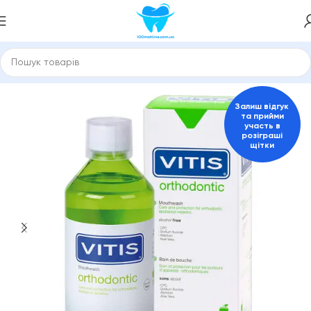
гієни порожнини рота
Ополіскувачі для ротової порожнини
Залиш відгук
та прийми
участь в
розіграші
щітки