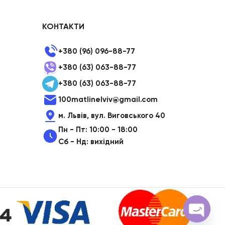
ON SALE
КОНТАКТИ
HP Envy 34
To Shop
+380 (96) 096-88-77
+380 (63) 063-88-77
+380 (63) 063-88-77
100matlinelviv@gmail.com
м. Львів, вул. Виговського 40
Пн - Пт: 10:00 - 18:00
Сб - Нд: вихідний