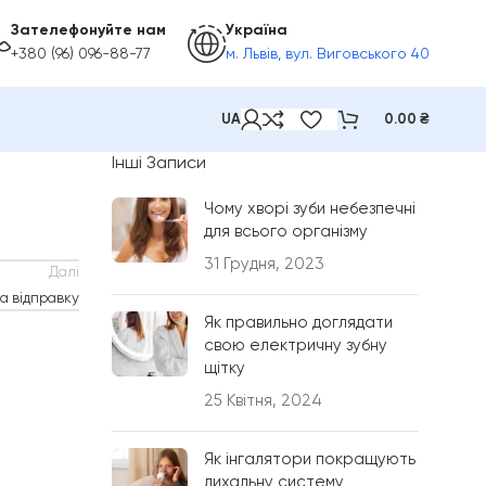
Зателефонуйте нам
Україна
+380 (96) 096-88-77
м. Львів, вул. Виговського 40
UA
0.00
₴
Інші Записи
Чому хворі зуби небезпечні
для всього організму
31 Грудня, 2023
Далі
а відправку
Як правильно доглядати
свою електричну зубну
щітку
25 Квітня, 2024
Як інгалятори покращують
дихальну систему