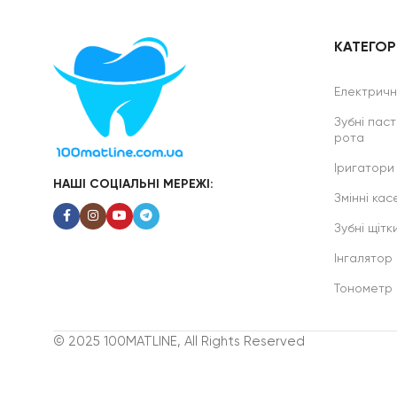
КАТЕГОРІ
Електричні
Зубні паст
рота
Іригатори
НАШІ СОЦІАЛЬНІ МЕРЕЖІ:
Змінні касе
Зубні щітк
Інгалятор
Тонометр
© 2025 100MATLINE, All Rights Reserved