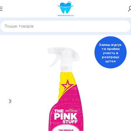
Головна
Pink Stuff
Залиш відгук
та прийми
участь в
розіграші
щітки