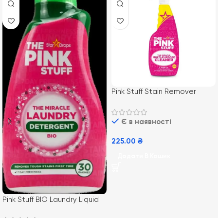
Pink Stuff Stain Remover
Spray 500ml (8) охі спрей-
плямовивідник для всіх типів
Є в наявності
тканин
225.00
₴
Додати В Кошик
Pink Stuff BIO Laundry Liquid
960ml/ 32пр (8)