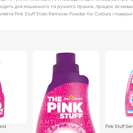
ідходить для машинного та ручного прання, працює за низ
яйте Pink Stuff Stain Remover Powder for Colours і поверн
and
Pink Stuff Se
r Спрей для
Laundry Liqu