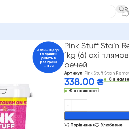
for Colours 1kg (6) охі плямовивідник для кольорових речей
Pink Stuff Stain 
Залиш відгук
1kg (6) охі плям
та прийми
участь в
розіграші
речей
щітки
Артикул:
Pink Stuff Stain Remo
Є в наяв
338.00
₴
Є в наявності
Alternative:
Порівняння
Улюблене