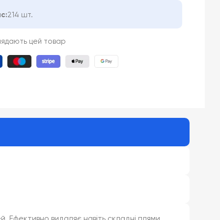
с:
214 шт.
лядають цей товар
ей. Ефективно видаляє навіть складні плями,