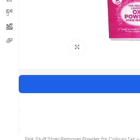
Click to enlarge
Pink Stuff Stain Remover Powder for Colours 1 к