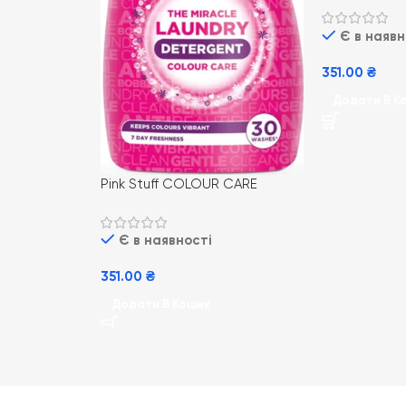
гіпоалергенн
Є в наявн
прання
351.00
₴
Додати В К
Pink Stuff COLOUR CARE
DETERGENT 960ml/ 32пр (8)
гель для прання кольорових
Є в наявності
речей
351.00
₴
Додати В Кошик