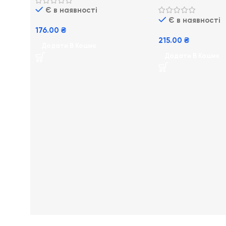
ванної кімнати
килимів та оббивки
Є в наявності
Є в наявності
176.00
₴
215.00
₴
Додати В Кошик
Додати В Кошик