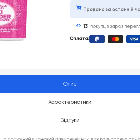
Продано за останній ча
13
покупців зараз перег
Оплата
:
Опис
Характеристики
Відгуки
г – це потужний кисневий плямовивідник для кольорових реч