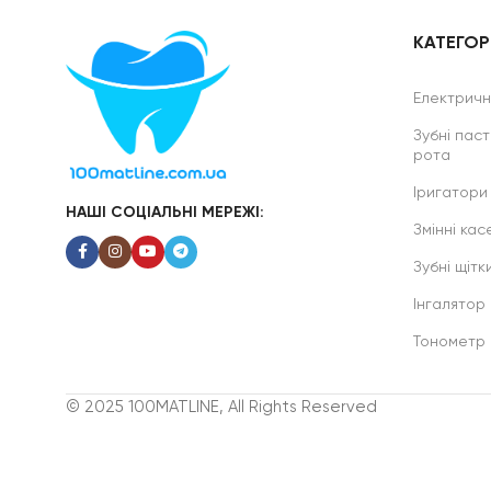
КАТЕГОРІ
Електричні
Зубні паст
рота
Іригатори
НАШІ СОЦІАЛЬНІ МЕРЕЖІ:
Змінні касе
Зубні щітк
Інгалятор
Тонометр
© 2025 100MATLINE, All Rights Reserved