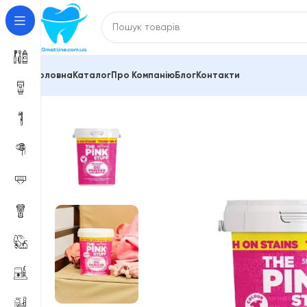
Головна
Каталог
Про Компанію
Блог
Контакти
Головна
Pink Stuff
Pink Stuff Stain Remover Powder 