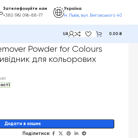
Зателефонуйте нам
Україна
+380 (96) 096-88-77
м. Львів, вул. Виговського 40
UA
0.00
₴
Remover Powder for Colours
овивідник для кольорових
ver
ності
Додати в кошик
Поділитися: