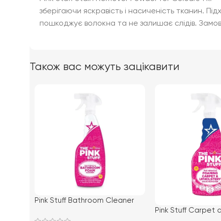
зберігаючи яскравість і насиченість тканин. П
пошкоджує волокна та не залишає слідів. Замовл
Також вас можуть зацікавити
Pink Stuff Bathroom Cleaner
Pink Stuff Carpet 
750ml (12) засіб для чищення
Upholstery cleane