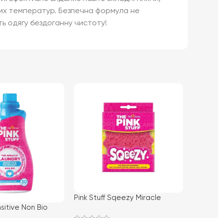
ьких температур. Безпечна формула не
іть одягу бездоганну чистоту!
-47%
Pink Stuff Sqeezy Miracle
Універ
nsitive Non Bio
Scrubber губка для
чищенн
id 960ml/32пр (8)