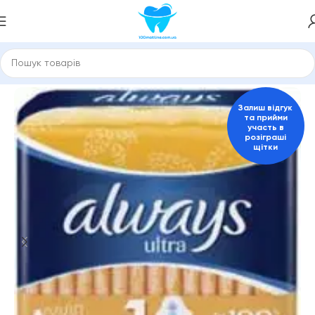
Головна
Краса та здоров'я
Прокладки гігієнічні
Залиш відгук
та прийми
участь в
розіграші
щітки