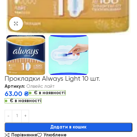
Click to enlarge
Прокладки Always Light 10 шт.
Артикул:
Олвейс лайт
Є в наявності
63.00
₴
Є в наявності
Alternative:
Додати в кошик
Порівняння
Улюблене