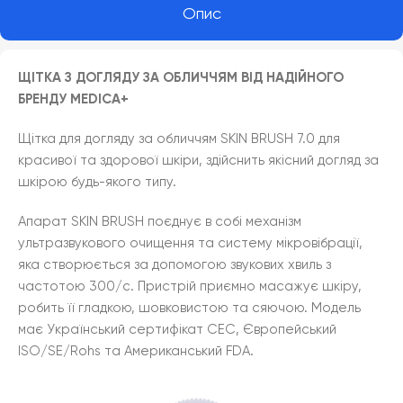
Опис
ЩІТКА З ДОГЛЯДУ ЗА ОБЛИЧЧЯМ ВІД НАДІЙНОГО
БРЕНДУ MEDICA+
Щітка для догляду за обличчям SKIN BRUSH 7.0 для
красивої та здорової шкіри, здійснить якісний догляд за
шкірою будь-якого типу.
Апарат SKIN BRUSH поєднує в собі механізм
ультразвукового очищення та систему мікровібрації,
яка створюється за допомогою звукових хвиль з
частотою 300/с. Пристрій приємно масажує шкіру,
робить її гладкою, шовковистою та сяючою. Модель
має Український сертифікат СЕС, Європейський
ISO/SE/Rohs та Американський FDA.