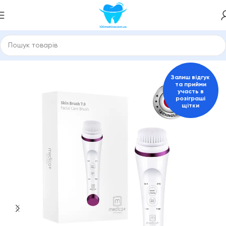
Головна
Догляд за шкірою
Щітки для обличчя
Залиш відгук
та прийми
участь в
розіграші
щітки