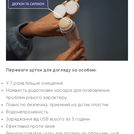
Переваги щітки для догляду за особою:
У 7 разів більше очищення
Наявність додаткових насадок для позбавлення
проблем різного характеру
Повністю безпечна, приємний на дотик пластик
Водонепроникність
Заряджання від USB всього за 3 години
Ефективна проти акне
Використовуйте щітку для догляду за обличчям, щоб