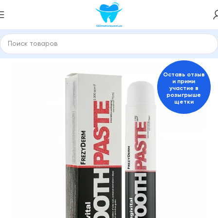
ные пасты и средства для гигиены полости рта
FrezyDerm
Оставь отзыв
и прими
участие в
розыгрыше
щетки