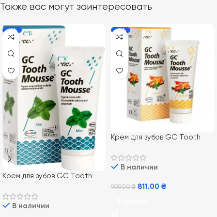
Также вас могут заинтересовать
-6%
-11%
Крем для зубов GC Tooth
Mousse Tutti-Frutti 35 мл,
Тутти Фрутти
В наличии
Крем для зубов GC Tooth
Mousse Mint 35 мл, Мята
811.00
₴
909.00
₴
В Корзину
В наличии