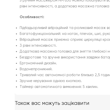
З ручним масажером HM 630 можна побалувати всі 
рівні інтенсивності, а додаткова масажна головк
Особливості:
Підбадьорливий вібраційний та роликовий масаж вс
Багатофункціональний: на ногах, плечах, шиї, рука
Вібраційний масаж приємно сприяє циркуляції кров
3 рівні інтенсивності.
Додаткова масажна головка для зняття глибокої н
Бездротове та зручне використання завдяки бат
Ергономічний дизайн.
Водонепроникний.
Тривалий час автономної роботи близько 2,5 годин
Зручне керування однією кнопкою.
Таймер автоматичного вимкнення: 5 хвилин.
Також вас можуть зацікавити