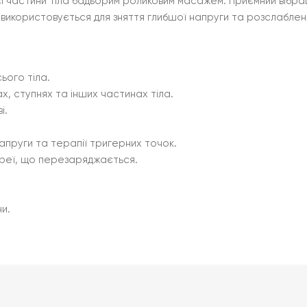
частини тіла бадьорим роликовим масажем. Приємний вібрацій
а використовується для зняття глибшої напруги та розслаблен
ього тіла.
х, ступнях та інших частинах тіла.
і.
апруги та терапії тригерних точок.
ареї, що перезаряджається.
и.