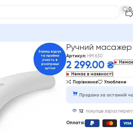
я тіла HM 630
Ручний масажер 
Залиш відгук
Артикул:
HM 630
та прийми
участь в
Немає
2 299.00
₴
розіграші
щітки
Немає в наявності
Порівняння
Улюблене
Продано за останній ча
12
покупців зараз перег
Оплата
: