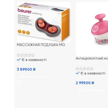
МАССАЖНАЯ ПОДУШКА MG
149
Антицелюлітний 
Є в наявності
900
3 899.00
₴
Є в наявності
Додати В Кошик
2 999.00
₴
Додати В Кошик