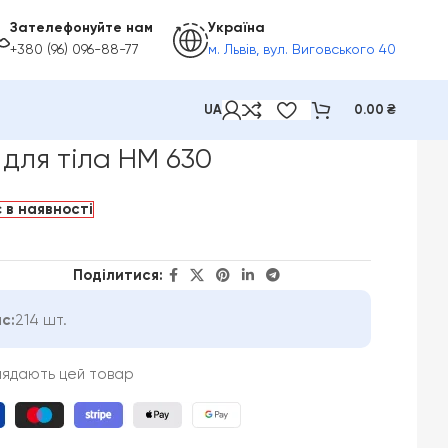
Зателефонуйте нам
Україна
+380 (96) 096-88-77
м. Львів, вул. Виговського 40
UA
0.00
₴
для тіла HM 630
 в наявності
Поділитися:
с:
214 шт.
лядають цей товар