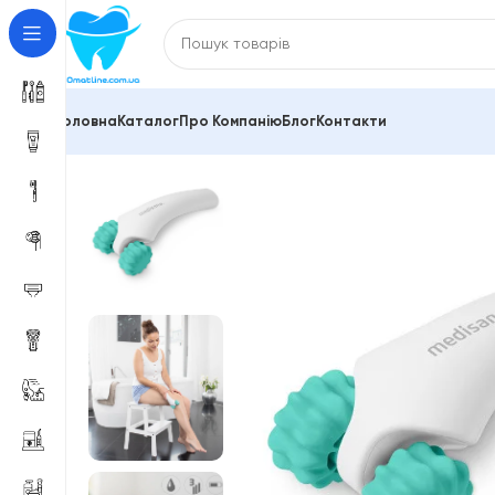
Головна
Каталог
Про Компанію
Блог
Контакти
Головна
Масажери електричні
Ручний масажер дл