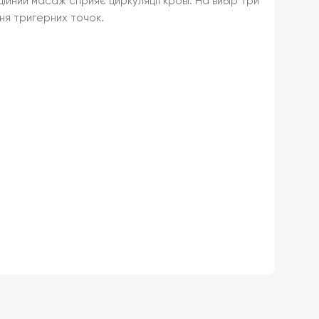
ний масаж сприяє циркуляції крові. На вибір три
ня тригерних точок.