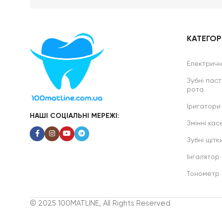
КАТЕГОРІ
Електричні
Зубні паст
рота
Іригатори
НАШІ СОЦІАЛЬНІ МЕРЕЖІ:
Змінні касе
Зубні щітк
Інгалятор
Тонометр
© 2025 100MATLINE, All Rights Reserved