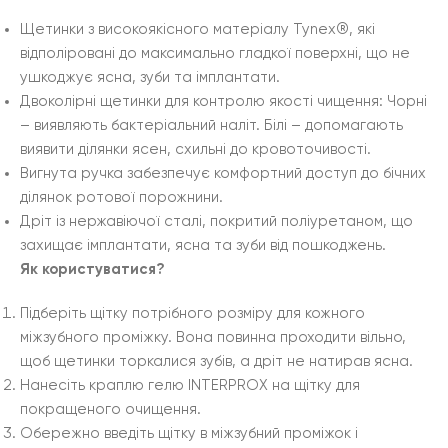
Щетинки з високоякісного матеріалу Tynex®, які
відполіровані до максимально гладкої поверхні, що не
ушкоджує ясна, зуби та імплантати.
Двоколірні щетинки для контролю якості чищення: Чорні
– виявляють бактеріальний наліт. Білі – допомагають
виявити ділянки ясен, схильні до кровоточивості.
Вигнута ручка забезпечує комфортний доступ до бічних
ділянок ротової порожнини.
Дріт із нержавіючої сталі, покритий поліуретаном, що
захищає імплантати, ясна та зуби від пошкоджень.
Як користуватися?
Підберіть щітку потрібного розміру для кожного
міжзубного проміжку. Вона повинна проходити вільно,
щоб щетинки торкалися зубів, а дріт не натирав ясна.
Нанесіть краплю гелю INTERPROX на щітку для
покращеного очищення.
Обережно введіть щітку в міжзубний проміжок і