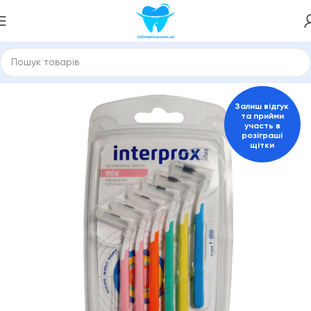
Головна
Зубні щітки та міжзубні йоржики
Залиш відгук
та прийми
участь в
розіграші
щітки