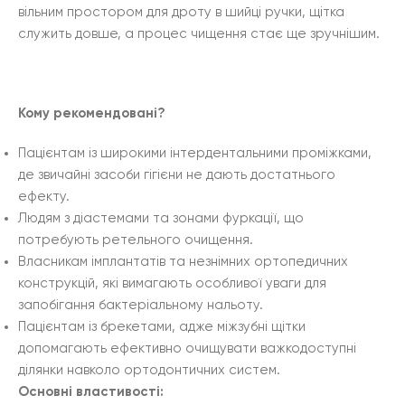
вільним простором для дроту в шийці ручки, щітка
служить довше, а процес чищення стає ще зручнішим.
Кому рекомендовані?
Пацієнтам із широкими інтердентальними проміжками,
де звичайні засоби гігієни не дають достатнього
ефекту.
Людям з діастемами та зонами фуркації, що
потребують ретельного очищення.
Власникам імплантатів та незнімних ортопедичних
конструкцій, які вимагають особливої уваги для
запобігання бактеріальному нальоту.
Пацієнтам із брекетами, адже міжзубні щітки
допомагають ефективно очищувати важкодоступні
ділянки навколо ортодонтичних систем.
Основні властивості: