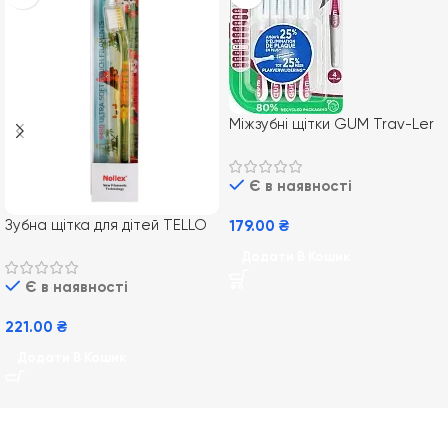
Міжзубні щітки GUM Trav-Ler
ISO 4 1.4 мм для глибокого
очищення та догляду за
Є в наявності
яснами 4шт
Зубна щітка для дітей TELLO
179.00
₴
4480 Junior – м’яка, від 6
Додати В Кошик
років
Є в наявності
221.00
₴
Додати В Кошик