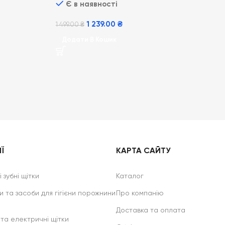
Є в наявності
1 239.00
₴
1 499.00
₴
Додати В Кошик
Ї
КАРТА САЙТУ
 зубні щітки
Каталог
и та засоби для гігієни порожнини
Про компанію
Доставка та оплата
 та електричні щітки