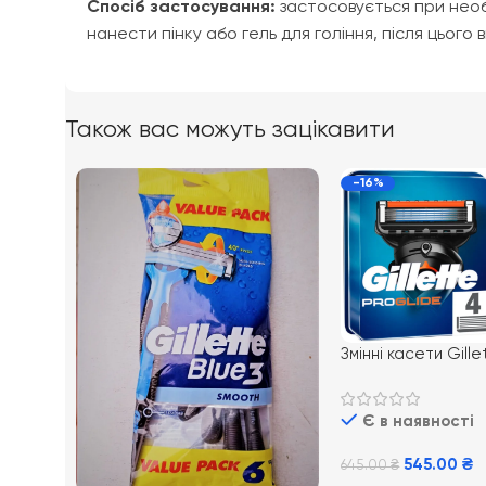
Спосіб застосування:
застосовується при необ
нанести пінку або гель для гоління, після цього
Також вас можуть зацікавити
-16%
Змінні касети Gill
NEW 4 шт
Є в наявності
545.00
₴
645.00
₴