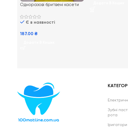
Додати В Кошик
Одноразові бритвені касети
Gillette Blue 3 6 шт
Є в наявності
187.00
₴
Додати В Кошик
КАТЕГОРІ
Електричні
Зубні паст
рота
Іригатори