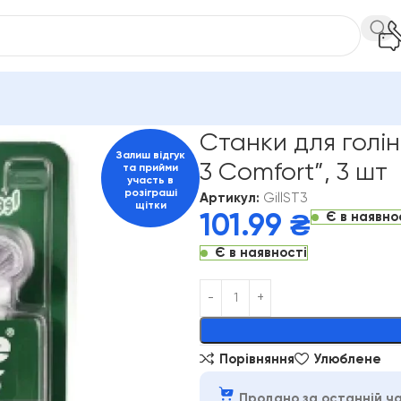
Чоловічі
Станки для гоління одноразові Gillette “Blue 3 Com
Станки для голін
Залиш відгук
3 Comfort”, 3 шт
та прийми
участь в
розіграші
Артикул:
GillST3
щітки
Є в наявно
101.99
₴
Є в наявності
Alternative:
Порівняння
Улюблене
Продано за останній ча