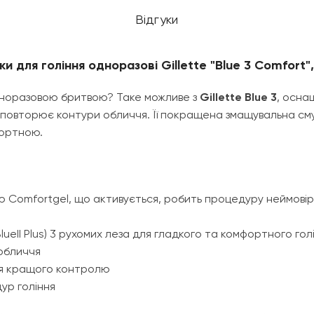
Відгуки
и для гоління одноразові Gillette "Blue 3 Comfort",
дноразовою бритвою? Таке можливе з
Gillette Blue 3
, осна
а повторює контури обличчя. Її покращена змащувальна с
фортною.
ю Comfortgel, що активується, робить процедуру неймов
lueII Plus) 3 рухомих леза для гладкого та комфортного гол
обличчя
ля кращого контролю
ур гоління