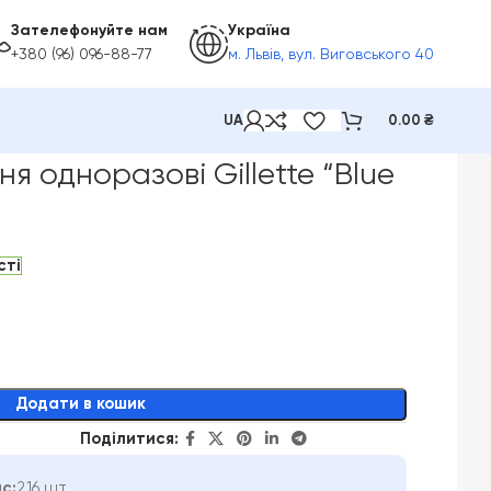
Зателефонуйте нам
Україна
+380 (96) 096-88-77
м. Львів, вул. Виговського 40
UA
0.00
₴
fort”, 3 шт
ня одноразові Gillette “Blue
сті
Додати в кошик
Поділитися:
с:
216 шт.