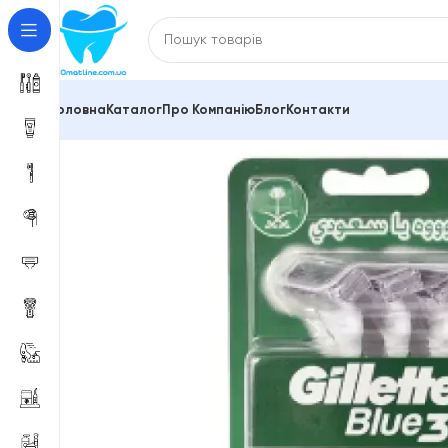
Головна
Каталог
Про Компанію
Блог
Контакти
Головна
Змінні касети Gillette, Philips, Schick, Venus