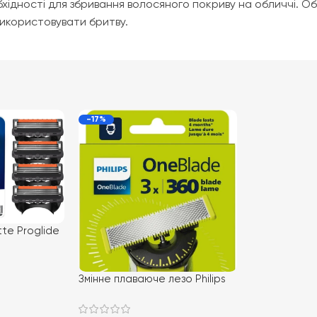
хідності для збривання волосяного покриву на обличчі. О
 використовувати бритву.
-17%
ette Proglide
Змінне плаваюче лезо Philips
OneBlade QP430/50 3 шт