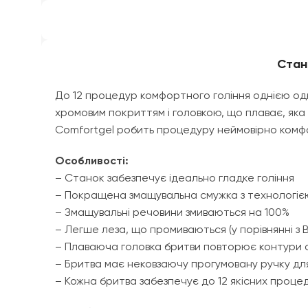
Станк
До 12 процедур комфортного гоління однією о
хромовим покриттям і головкою, що плаває, як
Comfortgel робить процедуру неймовірно ком
Особливості:
– Станок забезпечує ідеально гладке гоління
– Покращена змащувальна смужка з технологіє
– Змащувальні речовини змиваються на 100%
– Легше леза, що промиваються (у порівнянні з B
– Плаваюча головка бритви повторює контури 
– Бритва має нековзаючу прогумовану ручку д
– Кожна бритва забезпечує до 12 якісних процед