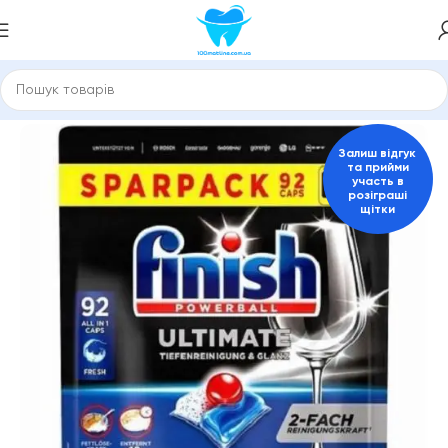
Головна
Побутова техніка та товари для дому
Залиш відгук
та прийми
участь в
розіграші
щітки