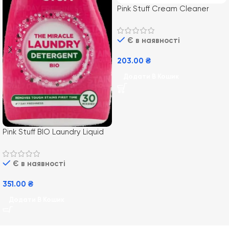
Pink Stuff Cream Cleaner
750мл (12) Унівесальний крем
очищувач
Є в наявності
203.00
₴
Додати В Кошик
Pink Stuff BIO Laundry Liquid
960ml/ 32пр (8)
універсальний гель для
Є в наявності
прання
351.00
₴
Додати В Кошик