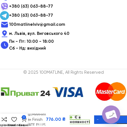
+380 (63) 063-88-77
+380 (63) 063-88-77
100matlinelviv@gmail.com
м. Львів, вул. Виговського 40
Пн - Пт: 10:00 - 18:00
Сб - Нд: вихідний
© 2025 100MATLINE, All Rights Reserved
Таблетки для
посудомийних
Є в
0
776.00
₴
машин Finish
наявності
Alternative:
ULTIMATE PLUS
орівняння
Улюблене
Кошик