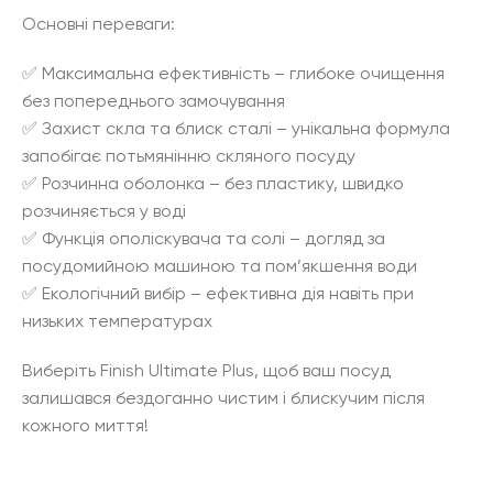
Основні переваги:
✅ Максимальна ефективність – глибоке очищення
без попереднього замочування
✅ Захист скла та блиск сталі – унікальна формула
запобігає потьмянінню скляного посуду
✅ Розчинна оболонка – без пластику, швидко
розчиняється у воді
✅ Функція ополіскувача та солі – догляд за
посудомийною машиною та пом’якшення води
✅ Екологічний вибір – ефективна дія навіть при
низьких температурах
Виберіть Finish Ultimate Plus, щоб ваш посуд
залишався бездоганно чистим і блискучим після
кожного миття!