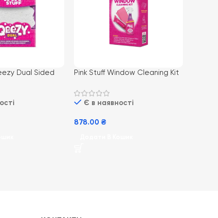
qeezy Dual Sided
Pink Stuff Window Cleaning Kit
Pink St
rubber губка для
Набір для миття вікон
чищенн
універсальна
універ
ості
Є в наявності
Є в 
 1шт
878.00
₴
237.0
ошик
Додати В Кошик
Додат