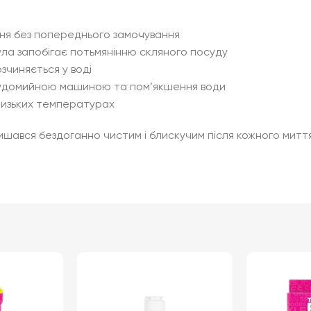
ня без попереднього замочування
ула запобігає потьмянінню скляного посуду
зчиняється у воді
осудомийною машиною та пом’якшення води
 низьких температурах
алишався бездоганно чистим і блискучим після кожного митт