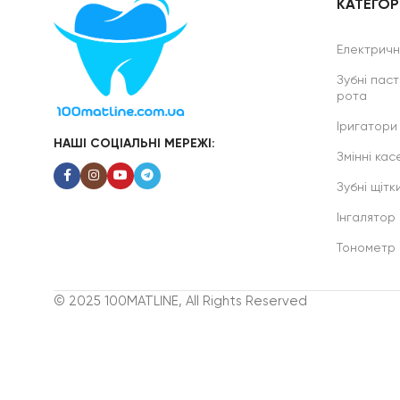
КАТЕГОРІ
Електричні
Зубні паст
рота
Іригатори
НАШІ СОЦІАЛЬНІ МЕРЕЖІ:
Змінні касе
Зубні щітк
Інгалятор
Тонометр
© 2025 100MATLINE, All Rights Reserved