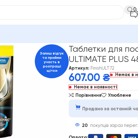
летки для посудомийних машин Finish ULTIMATE PLUS 48 шт 72
Таблетки для по
Залиш відгук
ULTIMATE PLUS 4
та прийми
участь в
розіграші
Артикул:
FinishULT72
щітки
Немає в 
607.00
₴
Немає в наявності
Порівняння
Улюблене
Продано за останній ча
20
покупців зараз пере
Оплата
: