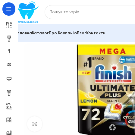
Головна
Каталог
Про Компанію
Блог
Контакти
Головна
Побутова техніка та товари для дому
Таб
Click to enlarge