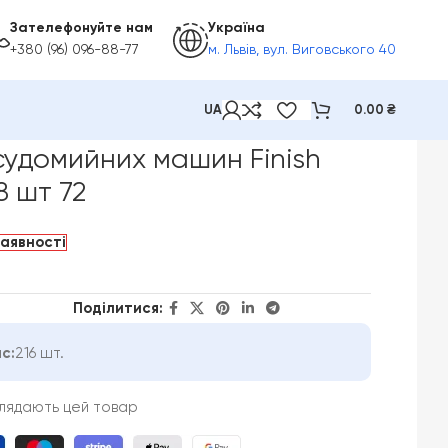
Зателефонуйте нам
Україна
+380 (96) 096-88-77
м. Львів, вул. Виговського 40
UA
0.00
₴
судомийних машин Finish
8 шт 72
наявності
Поділитися:
с:
216 шт.
глядають цей товар