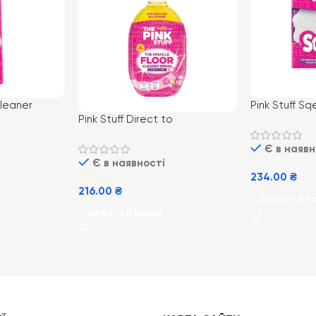
Cleaner
Pink Stuff S
Pink Stuff Direct to
льний крем
Sponge & Sc
floorcleaner 750мл (12)
прибирання 
концетрований засіб для миття
Є в наявн
двостороння
Є в наявності
підлоги
234.00
₴
216.00
₴
Додати В К
Додати В Кошик