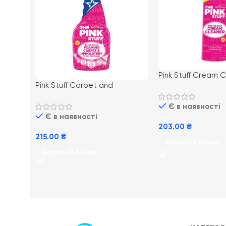
Pink Stuff Cream 
Pink Stuff Carpet and
750мл (12) Унівеса
Upholstery cleaner Спрей для
очищувач
килимів та оббивки
Є в наявності
Є в наявності
203.00
₴
215.00
₴
Додати В Кошик
Додати В Кошик