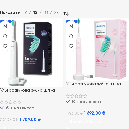
Показати
9
12
18
24
-15%
-15%
Ультразвукова зубна щітка
Philips PRO Sonicare 2100
Ультразвукова зубна щітка
Daily Clean HX3651/11 рожева
Philips PRO Sonicare 2100
Є в наявності
Daily Clean HX3651/13
Є в наявності
1 692.00
₴
1 993.00
₴
1 709.00
₴
2 010.00
₴
Додати В Кошик
Додати В Кошик