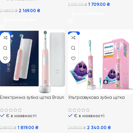
1 709.00
₴
2 010.00
₴
2 169.00
₴
2 469.00
₴
Додати В Кошик
Додати В Кошик
-31%
-11%
Електрична зубна щітка Braun
Ультразвукова зубна щітка
Oral-B Pro Series 1 Pink з
Philips Sonicare For Kids
дорожнім футляром
HX6352/42
Є в наявності
Є в наявності
1 819.00
₴
2 340.00
₴
2 619.00
₴
2 639.00
₴