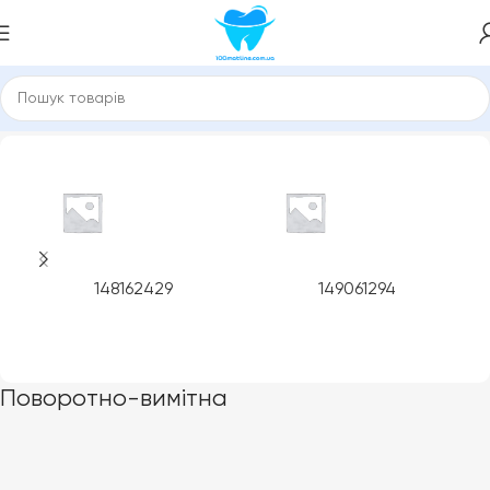
Головна
Product Технологія чищення
Поворотно-вимітна
148162429
149061294
Поворотно-вимітна