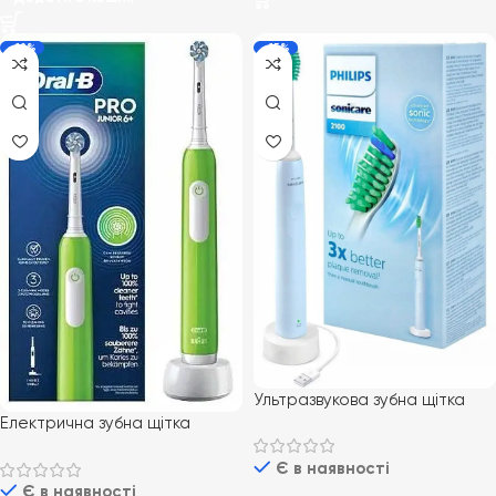
-12%
-15%
Ультразвукова зубна щітка
Philips PRO Sonicare 2100
Електрична зубна щітка
Daily Clean HX3651/12
дитяча Braun Oral-B D305
Є в наявності
блакитна
Pro Junior 6+ Sensi
Є в наявності
Ultrathin Green