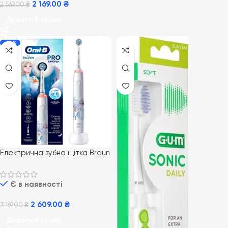
2 169.00
₴
2 569.00
₴
Додати В Кошик
-18%
Електрична зубна щітка Braun
Oral-B Pro 3 Junior
Frozen D505.513.Z3K з двома
Є в наявності
змінними насадками
2 609.00
₴
3 169.00
₴
Додати В Кошик