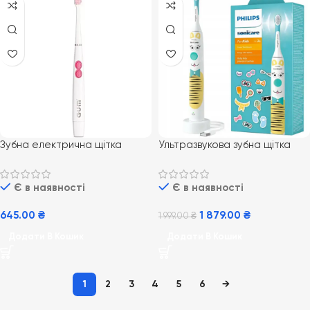
Зубна електрична щітка
Ультразвукова зубна щітка
4101MPK GUM Sonic Sensitive
Philips Sonicare For Kids
HX3601/01
Є в наявності
Є в наявності
645.00
₴
1 879.00
₴
1 999.00
₴
Додати В Кошик
Додати В Кошик
1
2
3
4
5
6
→