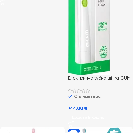
Електрична зубна щітка GUM
Activital Sonic Daily біла
Є в наявності
744.00
₴
Додати В Кошик
-6%