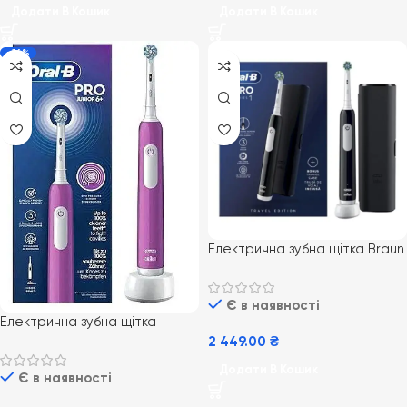
Додати В Кошик
Додати В Кошик
-16%
Електрична зубна щітка Braun
Oral-B Pro Series 1 Black з
дорожнім футляром
Є в наявності
Електрична зубна щітка
дитяча Braun Oral-B D305
2 449.00
₴
Pro Junior 6+ Sensi
Додати В Кошик
Є в наявності
Ultrathin Purple