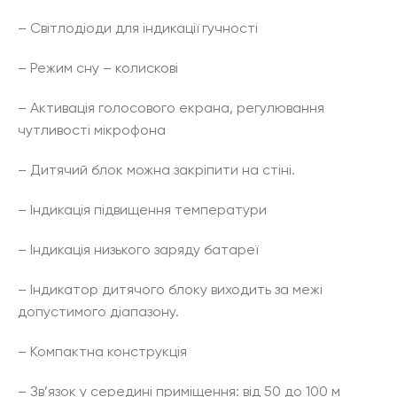
– Світлодіоди для індикації гучності
– Режим сну – колискові
– Активація голосового екрана, регулювання
чутливості мікрофона
– Дитячий блок можна закріпити на стіні.
– Індикація підвищення температури
– Індикація низького заряду батареї
– Індикатор дитячого блоку виходить за межі
допустимого діапазону.
– Компактна конструкція
– Зв’язок у середині приміщення: від 50 до 100 м