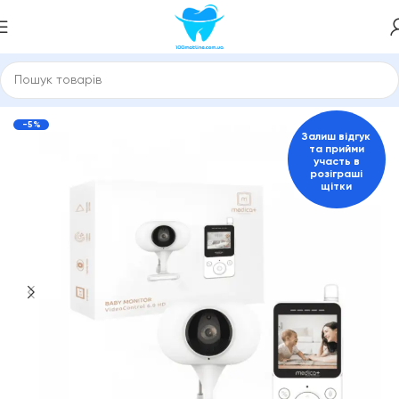
Головна
Догляд за дітьми
Відеоня
-5%
Залиш відгук
та прийми
участь в
розіграші
щітки