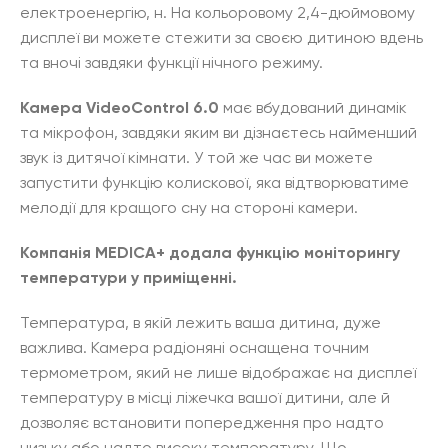
електроенергію, н. На кольоровому 2,4-дюймовому
дисплеї ви можете стежити за своєю дитиною вдень
та вночі завдяки функції нічного режиму.
Камера VideoControl 6.0
має вбудований динамік
та мікрофон, завдяки яким ви дізнаєтесь найменший
звук із дитячої кімнати. У той же час ви можете
запустити функцію колискової, яка відтворюватиме
мелодії для кращого сну на стороні камери.
Компанія MEDICA+ додала функцію моніторингу
температури у приміщенні.
Температура, в якій лежить ваша дитина, дуже
важлива. Камера радіоняні оснащена точним
термометром, який не лише відображає на дисплеї
температуру в місці ліжечка вашої дитини, але й
дозволяє встановити попередження про надто