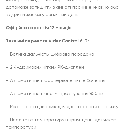
низьку або надто високу температуру. Що
допоможе залишити в кімнаті прочинене вікно або
відкрити жалюзі у сонячний день.
Офіційна гарантія 12 місяців
Технічні переваги VideoControl 6.0:
– Велика дальність, цифрова передача
– 2,4-дюймовий чіткий РК-дисплей
– Автоматичне інфрачервоне нічне бачення
– Автоматичне нічне ІЧ підсвічування 850нм
– Мікрофон та динамік для двостороннього зв’язку
– Перевірте температуру в приміщенні датчиком
температури.