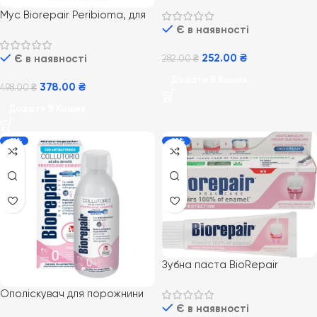
Професійне позбавлення
Мус Biorepair Peribioma, для
чутливості, 75 мл
Є в наявності
ясен, 200 мл
252.00
₴
Є в наявності
282.00
₴
Додати В Кошик
378.00
₴
498.00
₴
Додати В Кошик
-11%
-12%
Зубна паста BioRepair
Periboma Захист ясен, 75 мл
Ополіскувач для порожнини
рота Biorepair Gum
Є в наявності