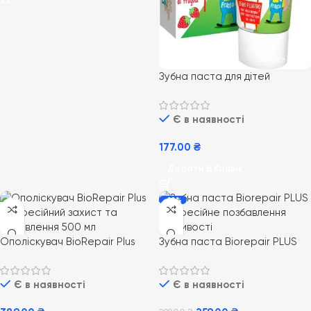
Зубна паста для дітей
BioRepair Kids від 0 до 6 років
зі смаком полуниці
Є в наявності
177.00
₴
Додати В Кошик
-10%
Ополіскувач BioRepair Plus
Зубна паста Biorepair PLUS
Професійний захист та
Професійне позбавлення
відновлення 500 мл
чутливості, 75 мл
Є в наявності
Є в наявності