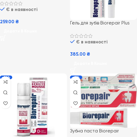
мл
Є в наявності
259.00
₴
Гель для зубів Biorepair Plus
Пародонтогель інтенсив 20
Додати В Кошик
мл.
Є в наявності
385.00
₴
Додати В Кошик
-24%
-11%
Зубна паста Biorepair