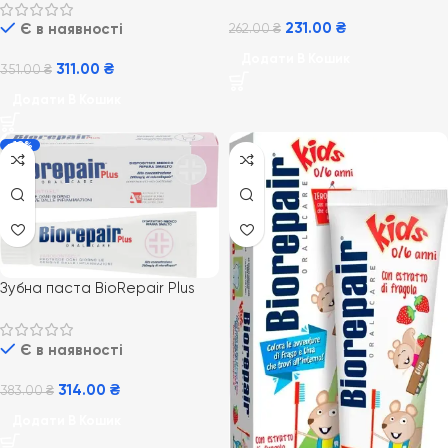
Protection з гіалуроновою
231.00
₴
Є в наявності
кислотою 500мл
262.00
₴
Додати В Кошик
311.00
₴
351.00
₴
Додати В Кошик
-18%
Зубна паста BioRepair Plus
Paradontget для захисту
чутливих ясен 75 мл
Є в наявності
314.00
₴
383.00
₴
Додати В Кошик