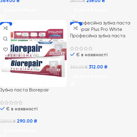
389.00
₴
259.00
₴
289.00
₴
Додати В Кошик
Додати В Кошик
-12%
-11%
Професійна зубна паста
Biorepair Plus Pro White, 75 мл
Є в наявності
312.00
₴
350.00
₴
Додати В Кошик
Зубна паста Biorepair
Peribioma Pro 75 мл
Є в наявності
290.00
₴
329.00
₴
Додати В Кошик