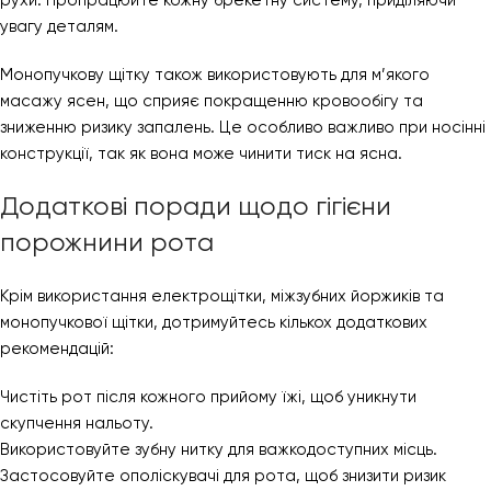
рухи. Пропрацюйте кожну брекетну систему, приділяючи
увагу деталям.
Монопучкову щітку також використовують для м’якого
масажу ясен, що сприяє покращенню кровообігу та
зниженню ризику запалень. Це особливо важливо при носінні
конструкції, так як вона може чинити тиск на ясна.
Додаткові поради щодо гігієни
порожнини рота
Крім використання електрощітки, міжзубних йоржиків та
монопучкової щітки, дотримуйтесь кількох додаткових
рекомендацій:
Чистіть рот після кожного прийому їжі, щоб уникнути
скупчення нальоту.
Використовуйте зубну нитку для важкодоступних місць.
Застосовуйте ополіскувачі для рота, щоб знизити ризик