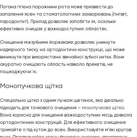
Погана гігієна порожнини рота може призвести до
запалення ясен та стоматологічних захворювань (гінгівіт,
пародонтит). Прилад дозволяє запобігти їм, оскільки
ефективно очищає у важкодоступних областях.
Очищення міжзубними йоржиками дозволяє уникнути
надмірного тиску на ортодонтичні конструкції, що може
виникнути при використанні звичайної зубної нитки. Вони
акуратно очищають область навколо брекетів, не
пошкоджуючи їх.
Монопучкова щітка
Спеціальна щітка з одним пучком щетинок, яка ідеально
підходить для точкового очищення –
монопучкова щітка
.
Вона корисна для очищення важкодоступних місць довкола
ортодонтичних конструкцій. Для ефективного очищення
тримайте її під кутом до ясен. Використовуйте м’які кругові