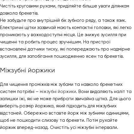
Чистіть круговими рухами, приділяйте більше уваги ділянкам
довкола брекетів.
Не забудьте про внутрішній бік зубного ряду, а також язик.
Електричні щітки зазвичай мають компактні головки, які легко
проникають у важкодоступні місця. Це знижує зусилля при
чищенні та робить процес зручнішим. На пристрої
встановлені датчики тиску, які попереджають про надмірне
зусилля, для запобігання пошкодженню ясен та брекетів.
Міжзубні йоржики
Для чищення проміжків між зубами та навколо брекетних
систем потрібні –
міжзубні йоржики
. Вони видаляють наліт та
залишки їжі, які не може прибрати звичайна щітка. Для цього
виберіть розмір йоржика, який підходить для міжзубних
відстаней. Обережно вставте йорж між зубними одиницями,
щоб не пошкодити слизову та брекети. Потім рухайте
йоржик вперед-назад. Очистіть усі міжзубні інтервали.