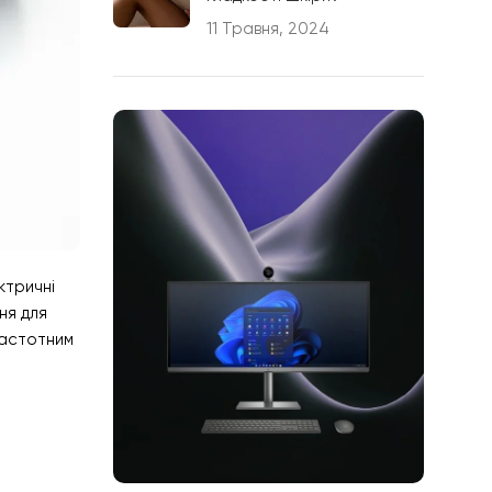
11 Травня, 2024
ктричні
ня для
частотним