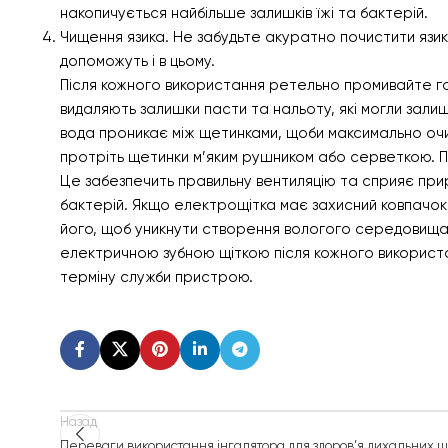
накопичується найбільше залишків їжі та бактерій.
Чищення язика. Не забудьте акуратно почистити язик
допоможуть і в цьому.
Після кожного використання ретельно промивайте го
видаляють залишки пасти та нальоту, які могли зал
вода проникає між щетинками, щоби максимально очис
протріть щетинки м’яким рушником або серветкою. П
Це забезпечить правильну вентиляцію та сприяє при
бактерій. Якщо електрощітка має захисний ковпачок
його, щоб уникнути створення вологого середовища,
електричною зубною щіткою після кожного використання
терміну служби пристрою.
Назад
Переваги використання інгалятора для здоров’я дихальних ш