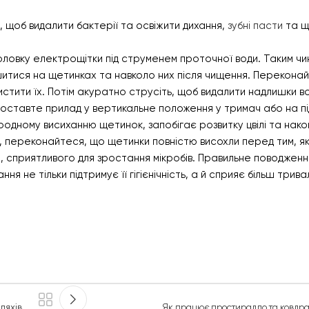
, щоб видалити бактерії та освіжити дихання,
зубні пасти
та щ
ловку електрощітки під струменем проточної води. Таким ч
ишитися на щетинках та навколо них після чищення. Перекона
тити їх. Потім акуратно струсіть, щоб видалити надлишки во
оставте прилад у вертикальне положення у тримач або на пі
родному висиханню щетинок, запобігає розвитку цвілі та нак
, переконайтеся, що щетинки повністю висохли перед тим, як
 сприятливого для зростання мікробів. Правильне поводженн
 не тільки підтримує її гігієнічність, а й сприяє більш трив
ляхів
Як працює простирадло та ковдра 