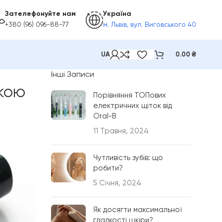
Зателефонуйте нам
Україна
+380 (96) 096-88-77
м. Львів, вул. Виговського 40
UA
0.00
₴
Інші Записи
ткою
Порівняння ТОПових
електричних щіток від
Oral-B
11 Травня, 2024
Чутливість зубів: що
робити?
5 Січня, 2024
Як досягти максимальної
гладкості шкіри?