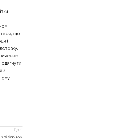
ітки
ином
йтеся, що
ди і
дставку.
опиченню
 одягнути
я з
алому
Далі
з підігрівом