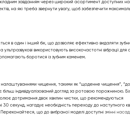
я складним завданням через широкий асортимент доступних на
ектів, на які треба звернути увагу, щоб забезпечити максимал
я в один і інший бік, що дозволяє ефективно видаляти зубни
та ультразвукові використовують високочастотні вібрації для
опомагають боротися із зубним каменем.
и налаштуваннями чищення, такими як “щоденне чищення”, “до
ує більш індивідуалізований догляд за ротовою порожниною. Бі
олює дотримання двох хвилин чистки, що рекомендуються
і 30 секунд, нагадує необхідність переходу до наступного к
. Переконайтеся, що до вибраної моделі доступні
змінні насад