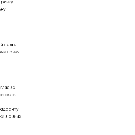
 ринку
ьну
ON SALE
HP Envy 34
To Shop
й наліт.
 очищення.
гляд за
льшість
вадранту
ки
з різних