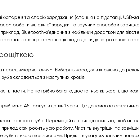
і батареї) та спосіб заряджання (станція на підставці, USB-
часом роботи від однієї зарядки та зручним способом заряджа
приклад, Bluetooth-з’єднання з мобільним додатком для відс
а персоналізовані рекомендації щодо догляду за ротовою пор
трощіткою
 перед використанням. Виберіть насадку відповідно до реко
убів складається з наступних кроків:
ість пасти. Не потрібно багато, достатньо кількості, що мо
м приблизно 45 градусів до лінії ясен. Це допомагає ефективн
оверхні кожного зуба. Переміщайте прилад повільно, щоб він 
 прилад сам робить усю роботу. Чистіть внутрішні та зовнішн
 зуби стикаються з яснами. Приділіть увагу жувальним поверх