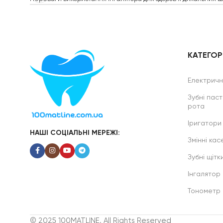
КАТЕГОРІ
Електричні
Зубні паст
рота
Іригатори
НАШІ СОЦІАЛЬНІ МЕРЕЖІ:
Змінні касе
Зубні щітк
Інгалятор
Тонометр
© 2025 100MATLINE, All Rights Reserved