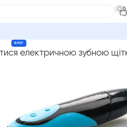
БЛОГ
тися електричною зубною щі