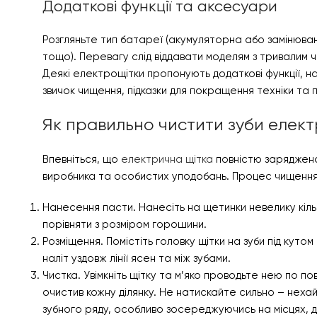
Додаткові функції та аксесуари
Розгляньте тип батареї (акумуляторна або замінюван
тощо). Перевагу слід віддавати моделям з тривалим 
Деякі електрощітки пропонують додаткові функції, на
звичок чищення, підказки для покращення техніки т
Як правильно чистити зуби елек
Впевніться, що
електрична щітка
повністю заряджена
виробника та особистих уподобань. Процес чищення з
Нанесення пасти. Нанесіть на щетинки невелику кільк
порівняти з розміром горошини.
Розміщення. Помістіть головку щітки на зуби під куто
наліт уздовж лінії ясен та між зубами.
Чистка. Увімкніть щітку та м’яко проводьте нею по п
очистив кожну ділянку. Не натискайте сильно – нехай
зубного ряду, особливо зосереджуючись на місцях, де