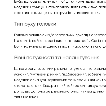
Вибір відповідної електричної щітки може здаватис
моделей і функцій. Стоматологи виділяють кілька асп
ефективність чищення та зручність використання.
Тип руху головки
Головка осцилюючих/обертальних приладів обертаєтьс
Це один із найпоширеніших типів пристроїв. Сонічні 
Вони ефективно видаляють наліт, масажують ясна, д
Рівні потужності та налаштування
Щітка з регульованими рівнями потужності та різним
яснами”, “чутливий режим”, “відбілювання”, забезпеч
моделей оснащені вбудованим таймером, який контр
стоматологами. Квадрантний таймер сигналізує кожн
рота, що допомагає рівномірно очистити всі ділянки
типів щетинок.