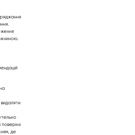
заряджання
ння.
теження
ожниною.
мендацій
жна
о видаляти
ретельно
і поверхні
ням, де