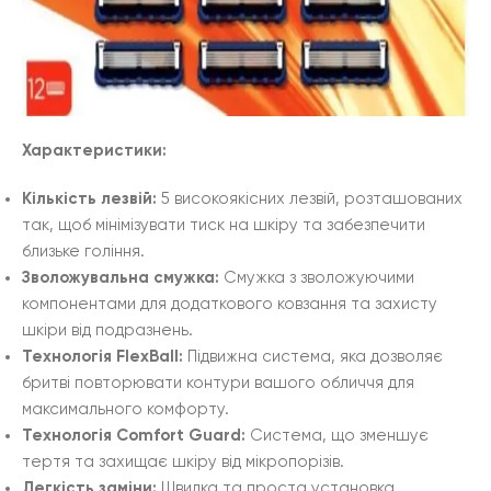
Характеристики:
Кількість лезвій:
5 високоякісних лезвій, розташованих
так, щоб мінімізувати тиск на шкіру та забезпечити
близьке гоління.
Зволожувальна смужка:
Смужка з зволожуючими
компонентами для додаткового ковзання та захисту
шкіри від подразнень.
Технологія FlexBall:
Підвижна система, яка дозволяє
бритві повторювати контури вашого обличчя для
максимального комфорту.
Технологія Comfort Guard:
Система, що зменшує
тертя та захищає шкіру від мікропорізів.
Легкість заміни:
Швидка та проста установка