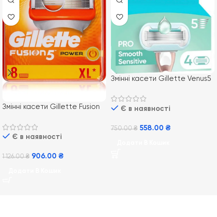
Змінні касети Gillette Venus5
Sensitive Smooth 4 шт
Змінні касети Gillette Fusion
Є в наявності
Power 8 шт
558.00
₴
750.00
₴
Є в наявності
Додати В Кошик
906.00
₴
1 126.00
₴
Додати В Кошик