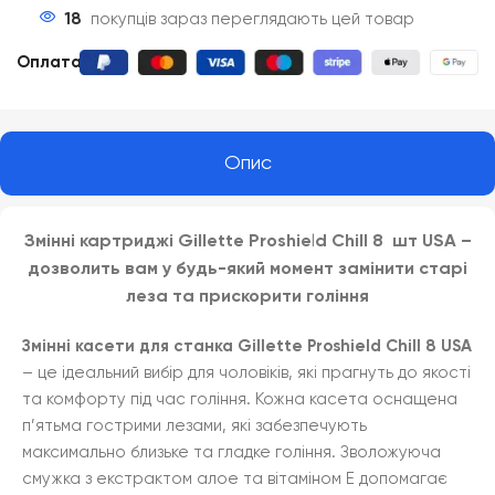
18
покупців зараз переглядають цей товар
Оплата
:
Опис
Змінні картриджі Gillette Proshie
l
d
Chill 8
шт
US
A
–
д
озволить вам у будь-який момент замінити старі
леза та прискорити гоління
Змінні касети для станка Gillette Proshield Chill 8 USA
– це ідеальний вибір для чоловіків, які прагнуть до якості
та комфорту під час гоління. Кожна касета оснащена
п’ятьма гострими лезами, які забезпечують
максимально близьке та гладке гоління. Зволожуюча
смужка з екстрактом алое та вітаміном E допомагає