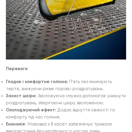
Переваги
Гладке і комфортне гоління:
П’ять лез мінімізують
тертя, знижуючи ризик порізів і роздратувань.
Захист шкіри:
Зволожуюча смужка допомагає уникнути
роздратувань, зберігаючи шкіру зволоженою.
Охолоджуючий ефект:
Додає відчуття свіжості та
комфорту під час гоління.
Економія:
Упаковка з 8 касет забезпечує тривале
використання без необхідності частих замін.