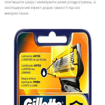
пом’якшити шкіру і мінімізувати ризик роздратувань, а
охолоджуючий ефект додає свіжості під час
використання.