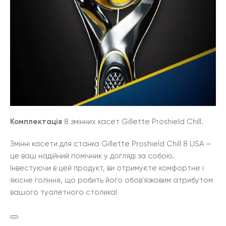
Комплектація
8 змінних касет Gillette Proshield Chill.
Змінні касети для станка Gillette Proshield Chill 8 USA —
це ваш надійний помічник у догляді за собою.
Інвестуючи в цей продукт, ви отримуєте комфортне і
якісне гоління, що робить його обов'язковим атрибутом
вашого туалетного столика!