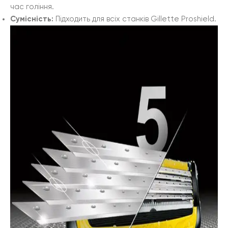
час гоління.
Сумісність:
Підходить для всіх станків Gillette Proshield.