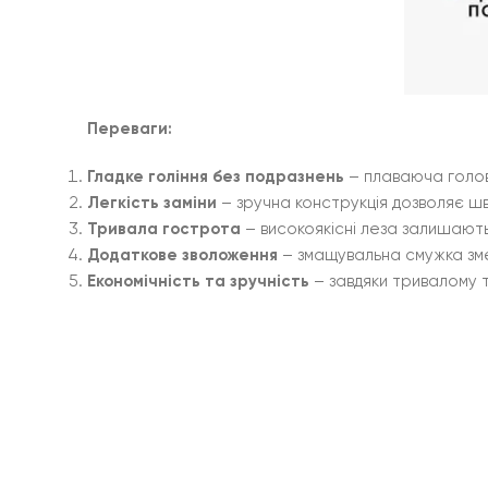
Переваги:
Гладке гоління без подразнень
– плаваюча головк
Легкість заміни
– зручна конструкція дозволяє шви
Тривала гострота
– високоякісні леза залишають
Додаткове зволоження
– змащувальна смужка зме
Економічність та зручність
– завдяки тривалому т