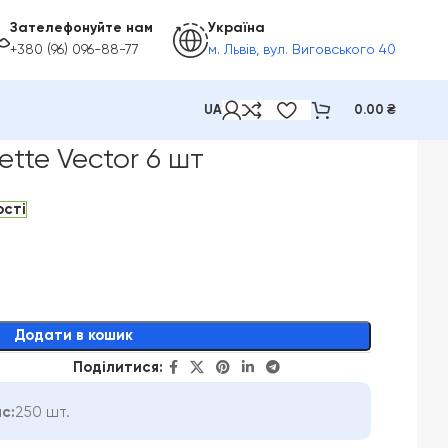
Зателефонуйте нам
Україна
+380 (96) 096-88-77
м. Львів, вул. Виговського 40
UA
0.00
₴
lette Vector 6 шт
ості
Додати в кошик
Поділитися:
с:
250 шт.