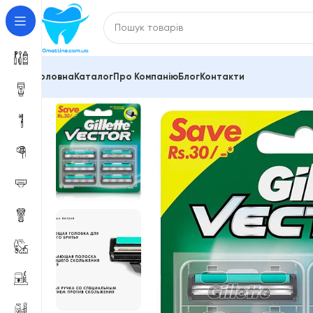
Головна
Каталог
Про Компанію
Блог
Контакти
Головна
Змінні касети Gillette, Philips, Schick, Venus