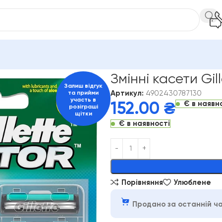
Чоловічі
Змінні касети Gillette Vector 6 шт
Змінні касети Gil
Залиш відгук
Артикул:
4902430787130
та прийми
участь в
Є в наявн
152.00
₴
розіграші
щітки
Є в наявності
Alternative:
Порівняння
Улюблене
Продано за останній ча