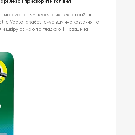
арі леза і прискорити гоління
і з використанням передових технологій, ці
tte Vector 6 забезпечує відмінне ковзання та
ючи шкіру свіжою та гладкою. Інноваційна