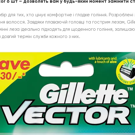
tor 6 шт – дозволять вам у будь-який момент замінити ст
вибір для тих, хто цінує комфортне і гладке гоління. Розроблен
 волосся. Завдяки плаваючій головці та гострим лезам, Gille
змінні леза ідеально підходять для щоденного гоління, залиша
 довгий термін служби кожного з них.