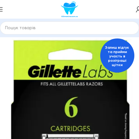
оловна
Змінні касети Gillette, Philips, Schick, Venus
Чоловічі
Залиш відгук
та прийми
участь в
розіграші
щітки