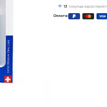
13
покупців зараз перег
Оплата
: