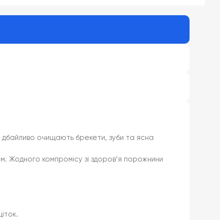
та дбайливо очищають брекети, зуби та ясна
ем. Жодного компромісу зі здоров’я порожнини
іток.