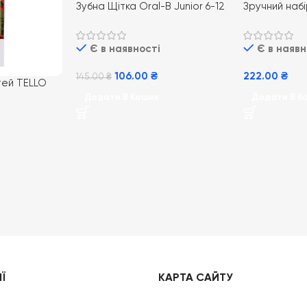
Зубна Щітка Oral-B Junior 6-12
Зручний набі
років Star Wars
Original XL 
щоденного д
Є в наявності
Є в наявн
106.00
₴
222.00
₴
145.00
₴
ітей TELLO
, від 6 років
Додати В Кошик
Додати В К
Ї
КАРТА САЙТУ