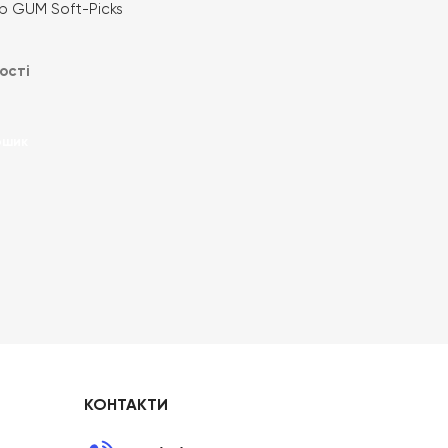
р GUM Soft-Picks
40 шт для
огляду за зубами
ості
ошик
КОНТАКТИ