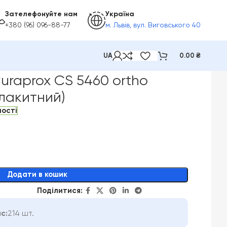
Зателефонуйте нам
Україна
+380 (96) 096-88-77
м. Львів, вул. Виговського 40
UA
0.00
₴
 (блакитний)
uraprox CS 5460 ortho
блакитний)
ності
Додати в кошик
Поділитися:
с:
214 шт.