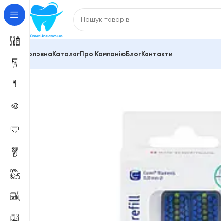
Головна
Каталог
Про Компанію
Блог
Контакти
Головна
Зубні щітки та міжзубні йоржики
Дорожні 