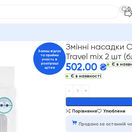
набори
Змінні насадки Curaprox CS 5460 ortho Travel mix 2 шт
Змінні насадки C
Залиш відгук
Travel mix 2 шт (
та прийми
участь в
розіграші
Є в наяв
502.00
₴
щітки
Є в наявності
Alternative:
Порівняння
Улюблене
Продано за останній ча