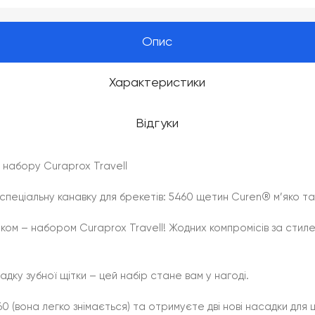
Опис
Характеристики
Відгуки
з набору Curaprox Travell
в, спеціальну канавку для брекетів: 5460 щетин Curen® м’яко 
иком – набором Curaprox Travell! Жодних компромісів за стил
адку зубної щітки – цей набір стане вам у нагоді.
0 (вона легко знімається) та отримуєте дві нові насадки для щ