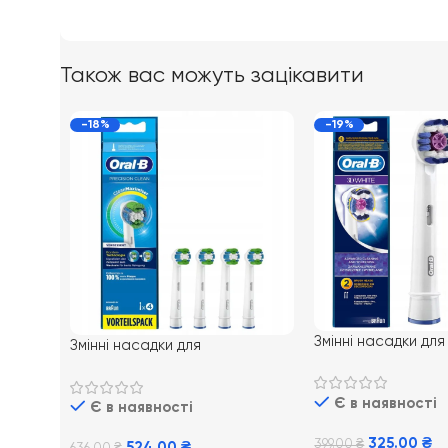
Також вас можуть зацікавити
-18%
-19%
Змінні насадки для
Змінні насадки для
електричної зубно
електричної зубної щітки Oral-
B EB18 3D White 2
B EB20 Precision Clean 4 шт
Є в наявності
Є в наявності
325.00
₴
399.00
₴
524.00
₴