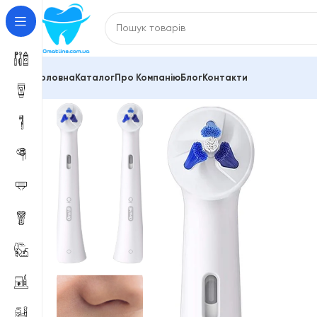
Головна
Каталог
Про Компанію
Блог
Контакти
Головна
Насадки для зубної щітки, іригатора
ORA