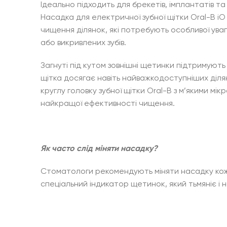
Ідеально підходить для брекетів, імплантатів та
Насадка для електричної зубної щітки Oral-B iO
чищення ділянок, які потребують особливої уваг
або викривлених зубів.
Загнуті під кутом зовнішні щетинки підтримують
щітка досягає навіть найважкодоступніших ділян
круглу головку зубної щітки Oral-B з м’якими мікр
найкращої ефективності чищення.
Як часто слід міняти насадку?
Стоматологи рекомендують міняти насадку кожні
спеціальний індикатор щетинок, який тьмяніє і н