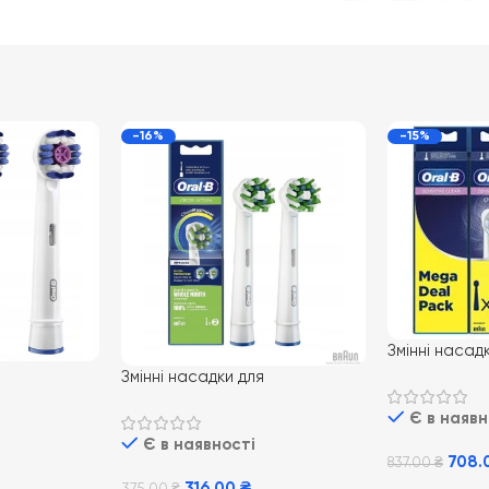
-16%
-15%
Змінні насад
електричної 
Змінні насадки для
ї щітки Oral-
B EB60 Sensi 
електричної зубної щітки
 шт
Є в наявн
ORAL-B EB50 CrossAction 2 шт
Є в наявності
708.
837.00
₴
316.00
₴