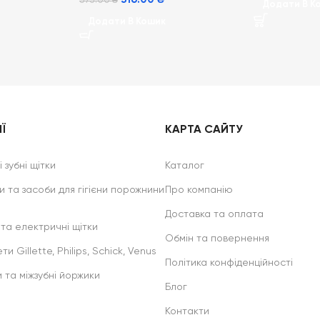
375.00
₴
Додати В К
Додати В Кошик
Ї
КАРТА САЙТУ
 зубні щітки
Каталог
и та засоби для гігієни порожнини
Про компанію
Доставка та оплата
 та електричні щітки
Обмін та повернення
ти Gillette, Philips, Schick, Venus
Політика конфіденційності
и та міжзубні йоржики
Блог
Контакти