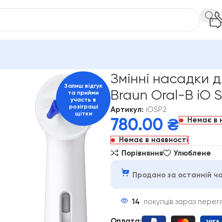
L-B
Змінні насадки для електричної зубної щітки Braun Oral-B 
Змінні насадки д
Залиш відгук
Braun Oral-B iO S
та прийми
участь в
розіграші
Артикул:
iOSP2
щітки
Немає в 
780.00
₴
Немає в наявності
Порівняння
Улюблене
Продано за останній ча
14
покупців зараз пере
Оплата
: