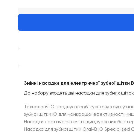
Змінні насадки для електричної зубної щітки 
До набору входять дві насадки для зубних щіток O
Технологія iO поєднує в собі культову круглу нас
зубної щітки iO для найкращої ефективності чищ
Насадки постачаються в індивідуальних блісте
Насадка для зубної щітки Oral-B iO Specialised 