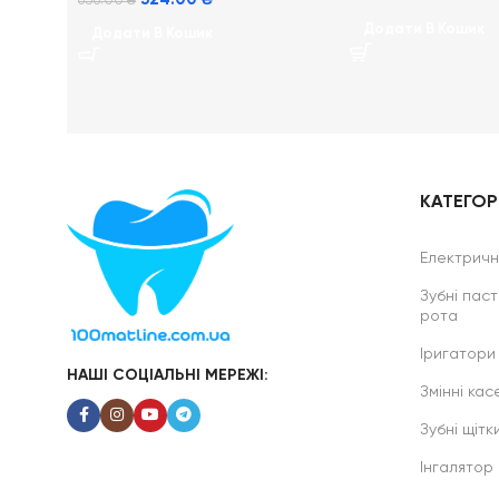
636.00
₴
Додати В Кошик
Додати В Кошик
КАТЕГОРІ
Електричні
Зубні паст
рота
Іригатори
НАШІ СОЦІАЛЬНІ МЕРЕЖІ:
Змінні касе
Зубні щітк
Інгалятор