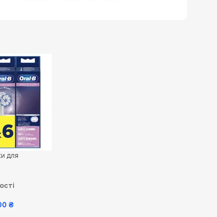
ки для
зубної щітки Oral-
Ultrathin 6 шт
ості
00
₴