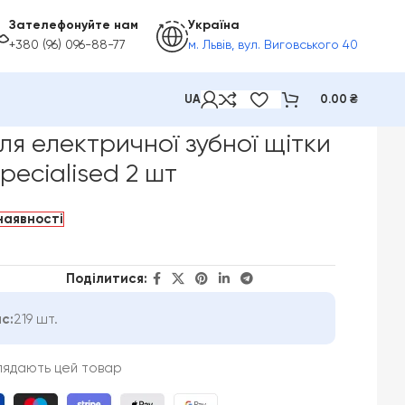
Зателефонуйте нам
Україна
+380 (96) 096-88-77
м. Львів, вул. Виговського 40
UA
0.00
₴
iO Specialised 2 шт
ля електричної зубної щітки
pecialised 2 шт
наявності
Поділитися:
с:
219 шт.
глядають цей товар