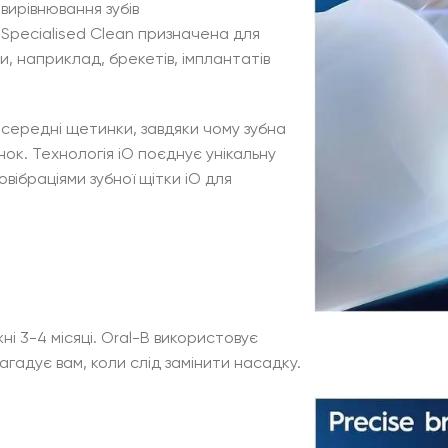
 вирівнювання зубів
 Specialised Clean призначена для
и, наприклад, брекетів, імплантатів
 середні щетинки, завдяки чому зубна
ок. Технологія iO поєднує унікальну
овібраціями зубної щітки iO для
 3-4 місяці. Oral-B використовує
агадує вам, коли слід замінити насадку.