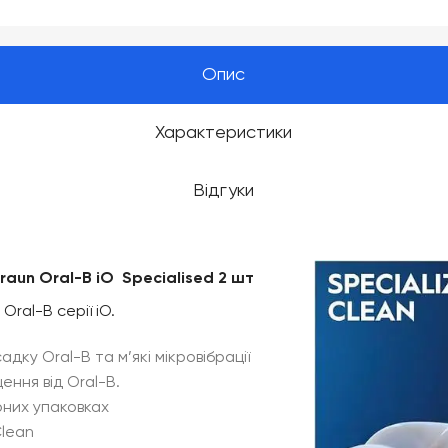
Опис
Характеристики
Відгуки
Braun Oral-B iO Specialised 2 шт
ral-B серії iO.
адку Oral-B та м’які мікровібрації
ення від Oral-B.
рних упаковках
Clean