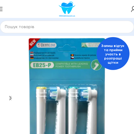
Головна
Насадки для зубної щітки, іригатора
ORAL-B
Залиш відгук
та прийми
участь в
розіграші
щітки