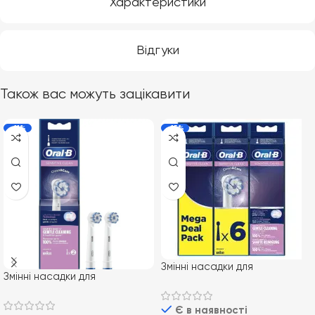
Характеристики
Відгуки
Також вас можуть зацікавити
-11%
-15%
Змінні насадки для
Змінні насадки для
електричної зубної щітки
електричної зубної щітки
Oral-B EB60 Sensi Ultrathin 6
Oral-B EB60 Sensi Ultrathin 2
Є в наявності
шт