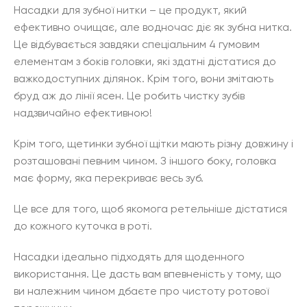
Насадки для зубної нитки – це продукт, який
ефективно очищає, але водночас діє як зубна нитка.
Це відбувається завдяки спеціальним 4 гумовим
елементам з боків головки, які здатні дістатися до
важкодоступних ділянок. Крім того, вони змітають
бруд аж до лінії ясен. Це робить чистку зубів
надзвичайно ефективною!
Крім того, щетинки зубної щітки мають різну довжину і
розташовані певним чином. З іншого боку, головка
має форму, яка перекриває весь зуб.
Це все для того, щоб якомога ретельніше дістатися
до кожного куточка в роті.
Насадки ідеально підходять для щоденного
використання. Це дасть вам впевненість у тому, що
ви належним чином дбаєте про чистоту ротової