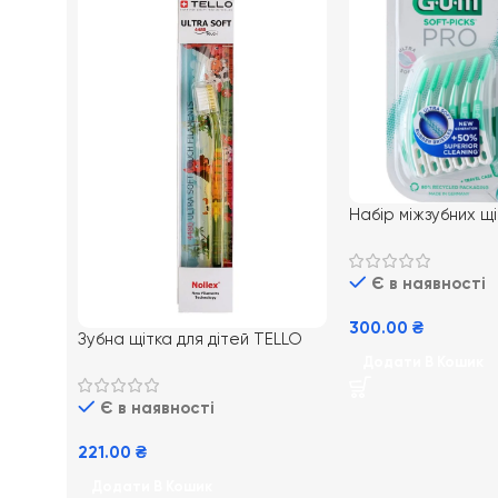
Набір міжзубних 
Soft-Picks PRO M 
ідеальної гігієни 
Є в наявності
300.00
₴
Зубна щітка для дітей TELLO
4480 Junior – м’яка, від 6 років
Додати В Кошик
Є в наявності
221.00
₴
Додати В Кошик