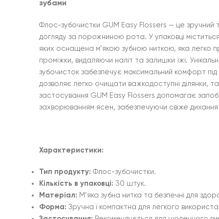
зубами
Флос-зубочистки GUM Easy Flossers — це зручний 
догляду за порожниною рота. У упаковці міститься
яких оснащена м’якою зубною ниткою, яка легко пр
проміжки, видаляючи наліт та залишки їжі. Унікаль
зубочисток забезпечує максимальний комфорт під 
дозволяє легко очищати важкодоступні ділянки, так
застосування GUM Easy Flossers допомагає запобі
захворюванням ясен, забезпечуючи свіже дихання т
Характеристики:
Тип продукту:
Флос-зубочистки.
Кількість в упаковці:
30 штук.
Матеріал:
М’яка зубна нитка та безпечні для здор
Форма:
Зручна і компактна для легкого використа
Застосування:
Рекомендується для щоденного ви