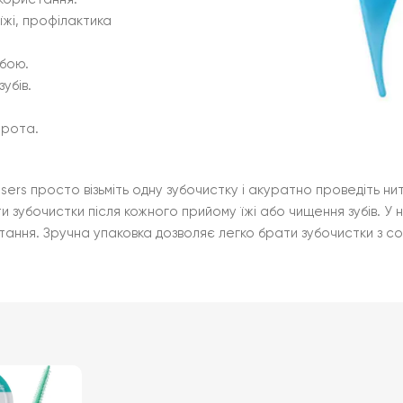
їжі, профілактика
обою.
убів.
 рота.
rs просто візьміть одну зубочистку і акуратно проведіть ни
убочистки після кожного прийому їжі або чищення зубів. У наб
ання. Зручна упаковка дозволяє легко брати зубочистки з собо