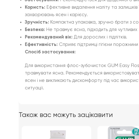
Користь:
Ефективне видалення наліту та залишків 
захворювань ясен і карієсу.
Зручність:
Компактна упаковка, зручно брати з с
Безпека:
Не травмує ясна, підходить для чутливих з
Рекомендуваний вік:
Для дорослих і підлітків.
Ефективність:
Сприяє підтримці гігієни порожнини
Спосіб застосування:
Для використання флос-зубочисток GUM Easy Flosse
травмувати ясна. Рекомендується використовувати з
ясен і не викликають дискомфорту під час використ
ситуації.
Також вас можуть зацікавити