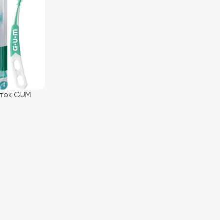
щіток GUM
30 шт для
рота