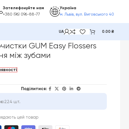
Зателефонуйте нам
Україна
+380 (96) 096-88-77
м. Львів, вул. Виговського 40
UA
0.00
₴
іж зубами
чистки GUM Easy Flossers
ня між зубами
аявності
Поділитися:
с:
224 шт.
лядають цей товар