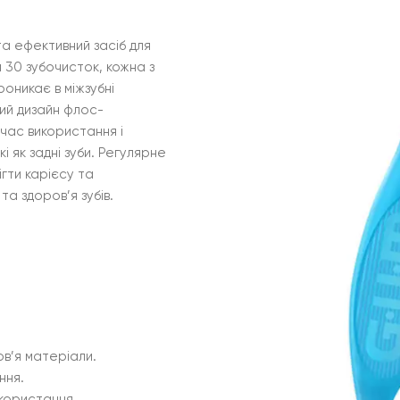
та ефективний засіб для
 30 зубочисток, кожна з
оникає в міжзубні
ний дизайн флос-
час використання і
і як задні зуби. Регулярне
гти карієсу та
а здоров’я зубів.
ов’я матеріали.
ння.
користання.