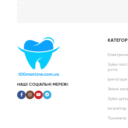
КАТЕГОРІ
Електричні
Зубні паст
рота
Іригатори
НАШІ СОЦІАЛЬНІ МЕРЕЖІ:
Змінні касе
Зубні щітк
Інгалятор
Тонометр