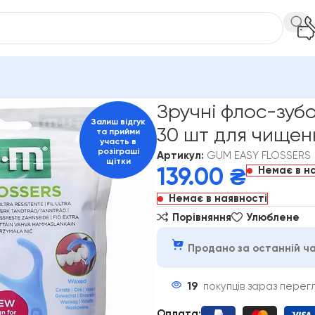
учні флос-зубочистки GUM Easy Flossers 30 шт для чищення м
Зручні флос-зубо
Залиш відгук
30 шт для чищен
та прийми
участь в
розіграші
Артикул:
GUM EASY FLOSSERS
щітки
Немає в н
139.00
₴
Немає в наявності
Порівняння
Улюблене
Продано за останній ча
19
покупців зараз перег
Оплата
: