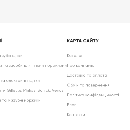
Ї
КАРТА САЙТУ
 зубні щітки
Каталог
и та засоби для гігієни порожнини
Про компанію
Доставка та оплата
 та електричні щітки
Обмін та повернення
ти Gillette, Philips, Schick, Venus
Політика конфіденційності
и та міжзубні йоржики
Блог
Контакти