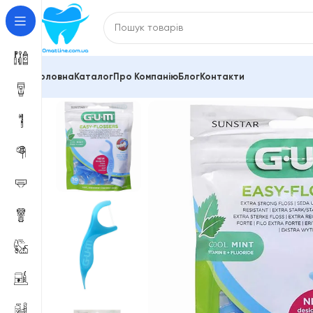
Головна
Каталог
Про Компанію
Блог
Контакти
Головна
Зубні щітки та міжзубні йоржики
Флоси
Зр