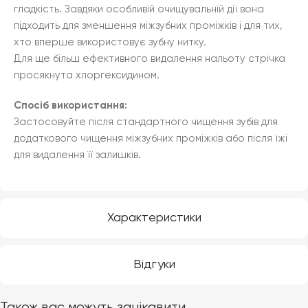
гладкість. Завдяки особливій очищувальній дії вона
підходить для зменшення міжзубних проміжків і для тих,
хто вперше використовує зубну нитку.
Для ще більш ефективного видалення нальоту стрічка
просякнута хлоргексидином.
Спосіб використання:
Застосовуйте після стандартного чищення зубів для
додаткового чищення міжзубних проміжків або після їжі
для видалення її залишків.
Характеристики
Відгуки
Також вас можуть зацікавити