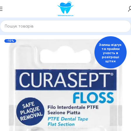
Зубні пасти та засоби для гігієни порожнини рота
Curaprox
-10%
Залиш відгук
та прийми
участь в
розіграші
щітки