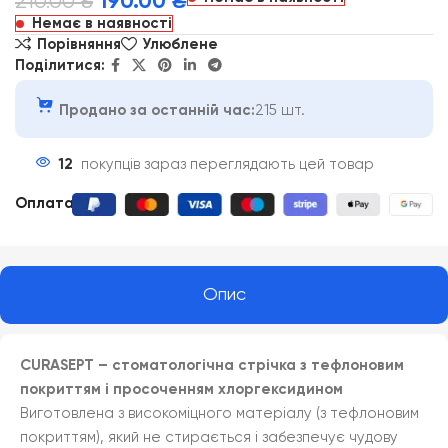
210.00
₴
190.00
₴
Немає в наявності
Порівняння
Улюблене
Поділитися:
Продано за останній час:
215 шт.
12
покупців зараз переглядають цей товар
Оплата
:
Опис
CURASEPT – стоматологічна стрічка з тефлоновим
покриттям і просоченням хлоргексидином
Виготовлена з високоміцного матеріалу (з тефлоновим
покриттям), який не стирається і забезпечує чудову