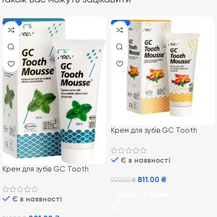
-6%
-11%
Крем для зубів GC Tooth
Mousse 35 мл, Тутті-Фрутті
Є в наявності
Крем для зубiв GC Tooth
Mousse 35 мл, М`ята
811.00
₴
909.00
₴
Додати В Кошик
Є в наявності