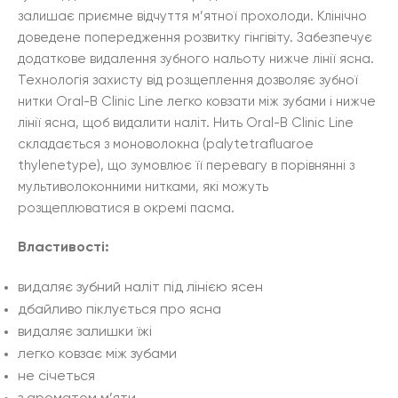
залишає приємне відчуття м’ятної прохолоди. Клінічно
доведене попередження розвитку гінгівіту. Забезпечує
додаткове видалення зубного нальоту нижче лінії ясна.
Технологія захисту від розщеплення дозволяє зубної
нитки Oral-B Clinic Line легко ковзати між зубами і нижче
лінії ясна, щоб видалити наліт. Нить Oral-B Clinic Line
складається з моноволокна (palytetrafluaroe
thylenetype), що зумовлює її перевагу в порівнянні з
мультиволоконними нитками, які можуть
розщеплюватися в окремі пасма.
Властивості:
видаляє зубний наліт під лінією ясен
дбайливо піклується про ясна
видаляє залишки їжі
легко ковзає між зубами
не січеться