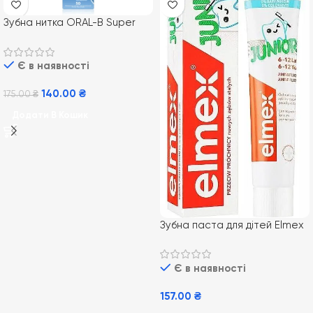
Зубна нитка ORAL-B Super
Floss, 50 м
Є в наявності
140.00
₴
175.00
₴
Додати В Кошик
Зубна паста для дітей Elmex
Junior від 7-12 років, 75 мл
Є в наявності
157.00
₴