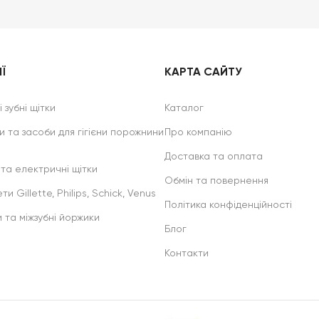
Ї
КАРТА САЙТУ
 зубні щітки
Каталог
и та засоби для гігієни порожнини
Про компанію
Доставка та оплата
 та електричні щітки
Обмін та повернення
ти Gillette, Philips, Schick, Venus
Політика конфіденційності
и та міжзубні йоржики
Блог
Контакти