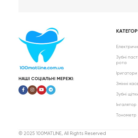
КАТЕГОРІ
Електричні
Зубні паст
рота
Іригатори
НАШІ СОЦІАЛЬНІ МЕРЕЖІ:
Змінні касе
Зубні щітк
Інгалятор
Тонометр
© 2025 100MATLINE, All Rights Reserved