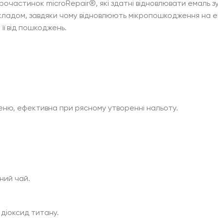
мікрочастинок microRepair®, які здатні відновлювати емаль 
кладом, завдяки чому відновлюють мікропошкодження на ем
її від пошкоджень.
ню, ефективна при рясному утворенні нальоту.
рний чай.
 діоксид титану.