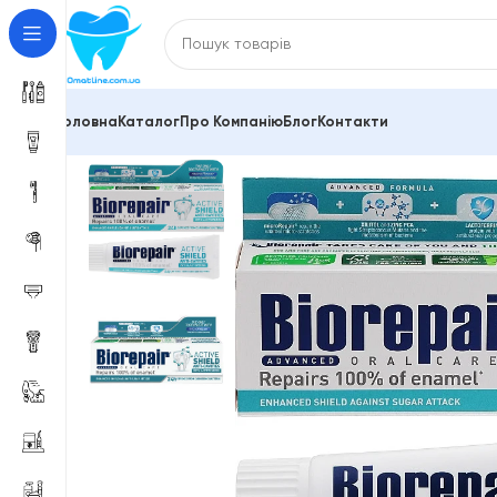
Головна
Каталог
Про Компанію
Блог
Контакти
Головна
Зубні пасти та засоби для гігієни порожн