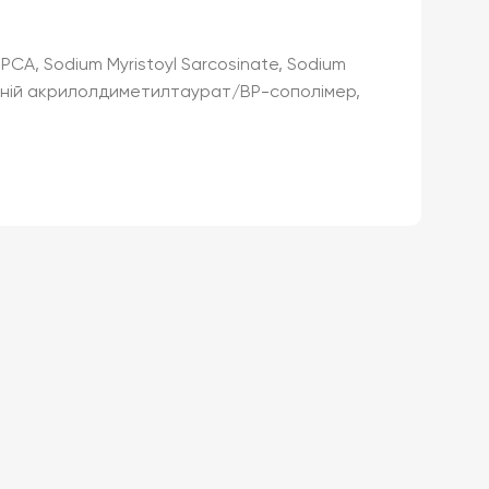
inc PCA, Sodium Myristoyl Sarcosinate, Sodium
амоній акрилолдиметилтаурат/ВР-сополімер,