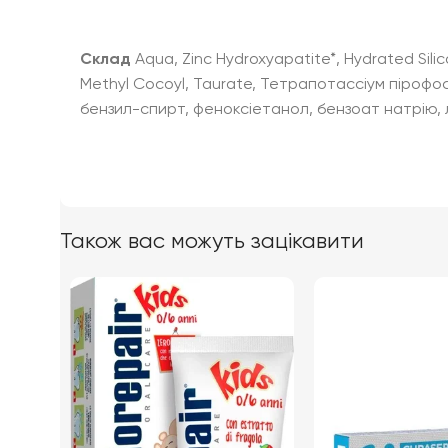
Склад
Aqua, Zinc Hydroxyapatite*, Hydrated Silica
Methyl Cocoyl, Taurate, Тетрапотассіум піроф
бензил-спирт, феноксіетанол, бензоат натрію, 
Також вас можуть зацікавити