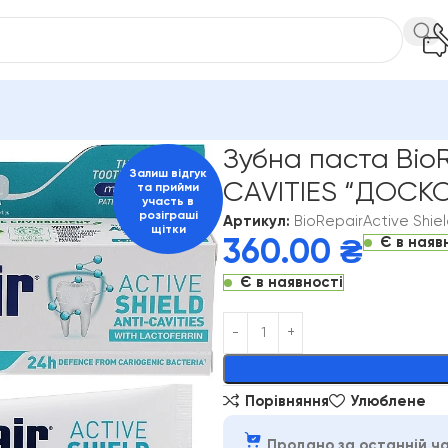
ини рота
BioRepair
Зубна паста BioRepair Active Shield ANT
Зубна паста BioR
Залиш відгук
СAVITIES “ДОСК
та прийми
участь в
розіграші
Артикул:
BioRepairActive Shie
щітки
Є в наяв
360.00
₴
Є в наявності
Alternative:
Порівняння
Улюблене
Продано за останній ча