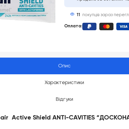
11
покупців зараз перег
Оплата
:
Опис
Характеристики
Відгуки
air Active Shield ANTI-СAVITIES “ДОСКО