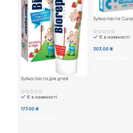
Зубна паста Cura
705, 75 мл
Є в наявності
303.00
₴
Додати В Кошик
Зубна паста для дітей
BioRepair Kids від 0 до 6 років зі
смаком полуниці
Є в наявності
177.00
₴
Додати В Кошик