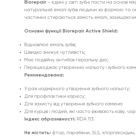
Biorepair
– єдині у світі зубні пасти на основі 
натуральній емалі зубів людини за формою та с
частинки стираються замість емалі, захищаючи 
Основні функції Biorepair Active Shield:
Відновлює емаль зубів;
Швидко знижує чутливість;
Має подвійну антибактеріальну дію;
Перешкоджає утворенню нальоту і зубного каме
Рекомендована:
У разі надмірного утворення зубного нальоту;
Для профілактики карієсу;
Для захисту від утворення зубного каменю
Для курців і людей, які часто вживають каву, чо
Індекс абразивності:
RDA 113.
Не містить:
фтор, парабени, SLS, хлоргексидин,