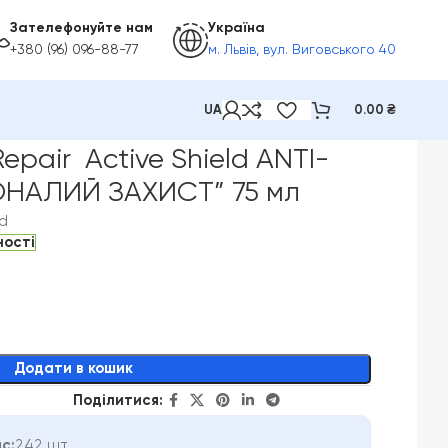
Зателефонуйте нам
Україна
+380 (96) 096-88-77
м. Львів, вул. Виговського 40
UA
0.00
₴
I-СAVITIES “ДОСКОНАЛИЙ ЗАХИСТ” 75 мл
epair Active Shield ANTI-
ОНАЛИЙ ЗАХИСТ” 75 мл
ld
ності
Додати в кошик
Поділитися:
с:
242 шт.