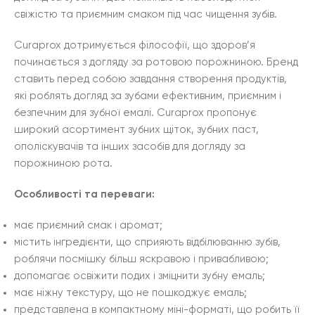
свіжістю та приємним смаком під час чищення зубів.
Curaprox дотримується філософії, що здоров’я
починається з догляду за ротовою порожниною. Бренд
ставить перед собою завдання створення продуктів,
які роблять догляд за зубами ефективним, приємним і
безпечним для зубної емалі. Curaprox пропонує
широкий асортимент зубних щіток, зубних паст,
ополіскувачів та інших засобів для догляду за
порожниною рота.
Особливості та переваги:
має приємний смак і аромат;
містить інгредієнти, що сприяють відбілюванню зубів,
роблячи посмішку більш яскравою і привабливою;
допомагає освіжити подих і зміцнити зубну емаль;
має ніжну текстуру, що не пошкоджує емаль;
представлена в компактному міні-форматі, що робить її