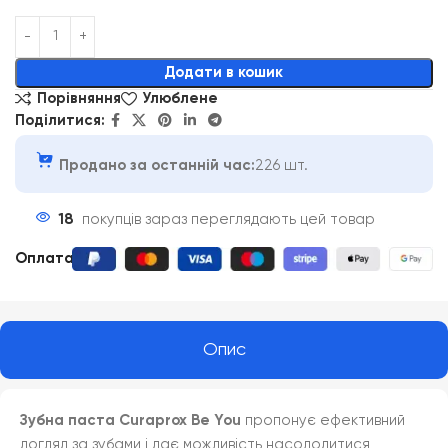
Alternative:
Додати в кошик
Порівняння
Улюблене
Поділитися:
Продано за останній час:
226 шт.
18
покупців зараз переглядають цей товар
Оплата
:
Опис
Зубна паста Curaprox Be You
пропонує ефективний
догляд за зубами і дає можливість насолодитися