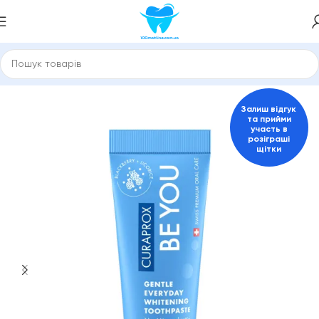
Зубні пасти та засоби для гігієни порожнини рота
Curaprox
Залиш відгук
та прийми
участь в
розіграші
щітки