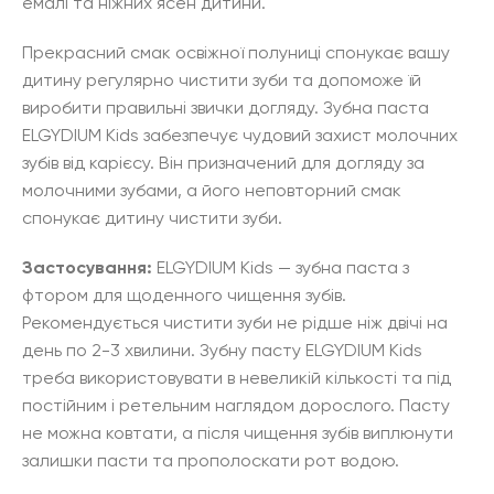
емалі та ніжних ясен дитини.
Прекрасний смак освіжної полуниці спонукає вашу
дитину регулярно чистити зуби та допоможе їй
виробити правильні звички догляду. Зубна паста
ELGYDIUM Kids забезпечує чудовий захист молочних
зубів від карієсу. Він призначений для догляду за
молочними зубами, а його неповторний смак
спонукає дитину чистити зуби.
Застосування:
ELGYDIUM Kids — зубна паста з
фтором для щоденного чищення зубів.
Рекомендується чистити зуби не рідше ніж двічі на
день по 2-3 хвилини. Зубну пасту ELGYDIUM Kids
треба використовувати в невеликій кількості та під
постійним і ретельним наглядом дорослого. Пасту
не можна ковтати, а після чищення зубів виплюнути
залишки пасти та прополоскати рот водою.