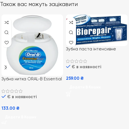
Також вас можуть зацікавити
Зубна паста інтенсивне
відновлення Biorepair Night
75 мл
Є в наявності
259.00
₴
Зубна нитка ORAL-B Essential
Floss, 50 м
Додати В Кошик
Є в наявності
133.00
₴
Додати В Кошик