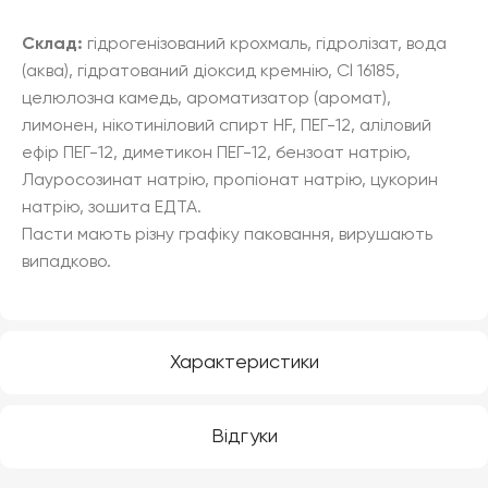
Склад:
гідрогенізований крохмаль, гідролізат, вода
(аква), гідратований діоксид кремнію, Cl 16185,
целюлозна камедь, ароматизатор (аромат),
лимонен, нікотиніловий спирт HF, ПЕГ-12, аліловий
ефір ПЕГ-12, диметикон ПЕГ-12, бензоат натрію,
Лауросозинат натрію, пропіонат натрію, цукорин
натрію, зошита ЕДТА.
Пасти мають різну графіку паковання, вирушають
випадково.
Характеристики
Відгуки