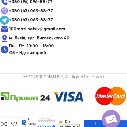
+380 (96) 096-88-77
+380 (63) 063-88-77
+380 (63) 063-88-77
100matlinelviv@gmail.com
м. Львів, вул. Виговського 40
Пн - Пт: 10:00 - 18:00
Сб - Нд: вихідний
© 2025 100MATLINE, All Rights Reserved
Зубна
паста
для дітей
ELGYDIUM
Kids з
235.00
₴
Є в
0
освіжним
наявності