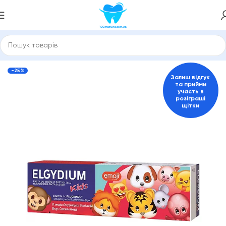
убні пасти та засоби для гігієни порожнини рота
ELGYDIUM
-25%
Залиш відгук
та прийми
участь в
розіграші
щітки