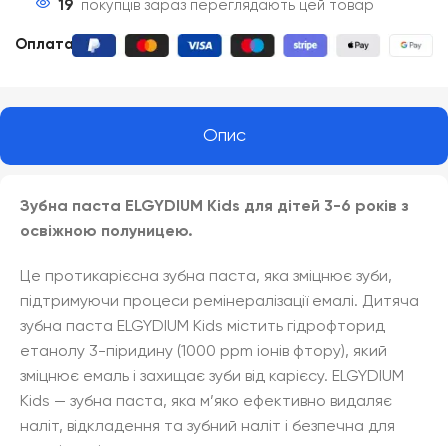
19
покупців зараз переглядають цей товар
Оплата
:
Опис
Зубна паста ELGYDIUM Kids для дітей 3-6 років з
освіжною полуницею.
Це протикарієсна зубна паста, яка зміцнює зуби,
підтримуючи процеси ремінералізації емалі. Дитяча
зубна паста ELGYDIUM Kids містить гідрофторид
етанолу 3-піридину (1000 ppm іонів фтору), який
зміцнює емаль і захищає зуби від карієсу. ELGYDIUM
Kids — зубна паста, яка м’яко ефективно видаляє
наліт, відкладення та зубний наліт і безпечна для