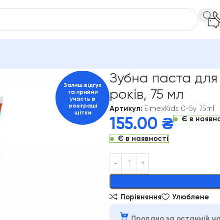
ини рота
Elmex
Зубна паста для дітей Elmex Kids від 0-6 років,
Зубна паста для 
Залиш відгук
років, 75 мл
та прийми
участь в
розіграші
Артикул:
ElmexKids 0-5y 75ml
щітки
Є в наявн
155.00
₴
Є в наявності
Alternative:
Порівняння
Улюблене
Продано за останній ча