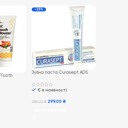
-23%
Зубна паста Curasept ADS
 Tooth
720, 75 мл
ті-Фрутті
Є в наявності
299.00
₴
388.00
₴
Додати В Кошик