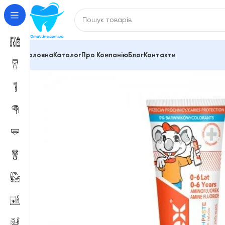
Головна
Каталог
Про Компанію
Блог
Контакти
Головна
Зубні пасти та засоби для гігієни порожн