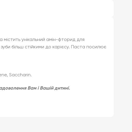
на містить унікальний амін-фторид для
 зуби більш стійкими до карієсу. Паста посилює
ene, Saccharin.
адоволення Вам і Вашій дитині.