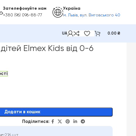
Зателефонуйте нам
Україна
+380 (96) 096-88-77
м. Львів, вул. Виговського 40
UA
0.00
₴
 75 мл
дітей Elmex Kids від 0-6
ості
Додати в кошик
Поділитися:
с:
216 шт.