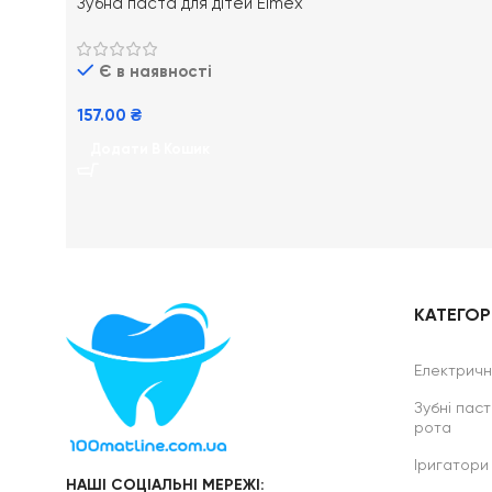
Зубна паста для дітей Elmex
Junior від 7-12 років, 75 мл
Є в наявності
157.00
₴
Додати В Кошик
КАТЕГОРІ
Електричні
Зубні паст
рота
Іригатори
НАШІ СОЦІАЛЬНІ МЕРЕЖІ: