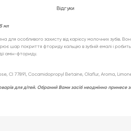
Відгуки
75 мл
на для особливого захисту від карієсу молочних зубів. Во
рює шар покриття фториду кальцію в зубній емалі і робить
дії амін-фториду.
lose, CI 77891, Cocamidopropyl Betaine, Olaflur, Aroma, Limon
оварів для дітей. Обраний Вами засіб неодмінно принесе з