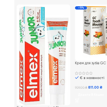
-11%
Крем для зубів GC
Mousse 35 мл, Тут
Є в наявності
811.00
₴
909.00
₴
Додати В Кошик