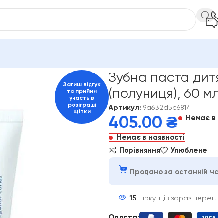
ds 2+ (полуниця), 60 мл
Зубна паста дитя
Залиш відгук
(полуниця), 60 м
та прийми
участь в
розіграші
Артикул:
9a632d5c6814
щітки
Немає в 
405.00
₴
Немає в наявності
Порівняння
Улюблене
Продано за останній ча
15
покупців зараз перег
Оплата
: