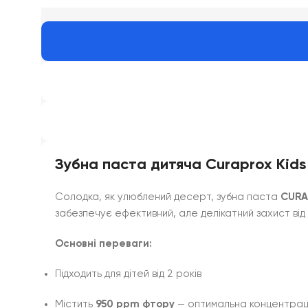
Зубна паста дитяча Curaprox Kids
Солодка, як улюблений десерт, зубна паста
CURA
забезпечує ефективний, але делікатний захист від 
Основні переваги:
Підходить для дітей від 2 років
Містить
950 ppm фтору
— оптимальна концентраці