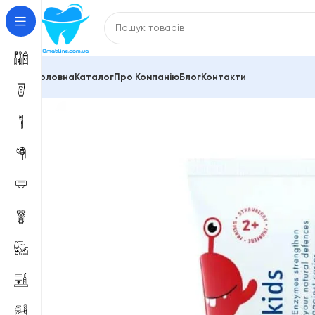
Головна
Каталог
Про Компанію
Блог
Контакти
Головна
150504555
Зубна паста дитяча Curaprox Ki