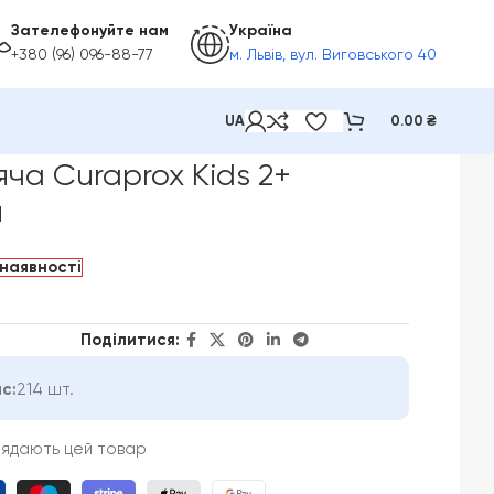
Зателефонуйте нам
Україна
+380 (96) 096-88-77
м. Львів, вул. Виговського 40
UA
0.00
₴
ча Curaprox Kids 2+
л
наявності
Поділитися:
с:
214 шт.
лядають цей товар