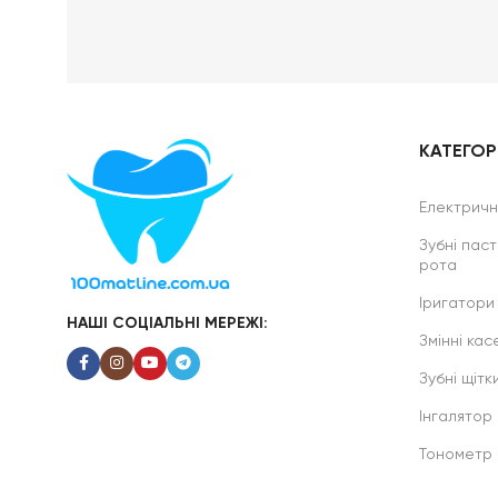
КАТЕГОРІ
Електричні
Зубні паст
рота
Іригатори
НАШІ СОЦІАЛЬНІ МЕРЕЖІ:
Змінні касе
Зубні щітк
Інгалятор
Тонометр