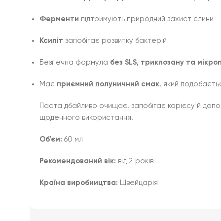
Ферменти
підтримують природний захист слини
Ксиліт
запобігає розвитку бактерій
Безпечна формула
без SLS, триклозану та мікро
Має
приємний полуничний смак
, який подобаєть
Паста дбайливо очищає, запобігає карієсу й допо
щоденного використання.
Об’єм:
60 мл
Рекомендований вік:
від 2 років
Країна виробництва:
Швейцарія