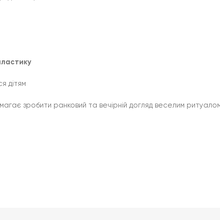
пластику
ся дітям
магає зробити ранковий та вечірній догляд веселим ритуалом