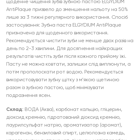
щоденне чищення зубів зубною пастою ELGYDIUM
AntiPlaque призвело до зменшення нальоту на 50%
лише за 3 тижні регулярного використання. Спосіб
застосування: Зубна паста ELGYDIUM AntiPlaque
призначена для щоденного використання.
Рекомендується чистити зуби не менше двох разів на
день по 2-3 хвилини. Для досягнення найкращих
результатів чистіть зуби після кожного прийому їжі.
Пасту не можна ковтати, залишки слід виплюнути, а
потім прополоскати рот водою. Рекомендується
використовувати зубну щітку з м’якою щетиною
разом із зубною пастою, щоб мінімізувати
подразнення ясен.
Склад
: ВОДА (Аква), карбонат кальцію, гліцерин,
діоксид кремнію, гідратований діоксид кремнію,
лаурилсульфат натрію, ароматизатор (аромат),
карагенан, бензиловий спирт, целюлозна камедь,