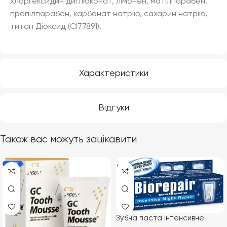
хлоргексидин диглюконат, лімонен, матілпарабен,
пропілпарабен, карбонат натрію, сахарин натрію,
титан Діоксид (Cl77891).
Характеристики
Відгуки
Також вас можуть зацікавити
-11%
Зубна паста інтенсивне