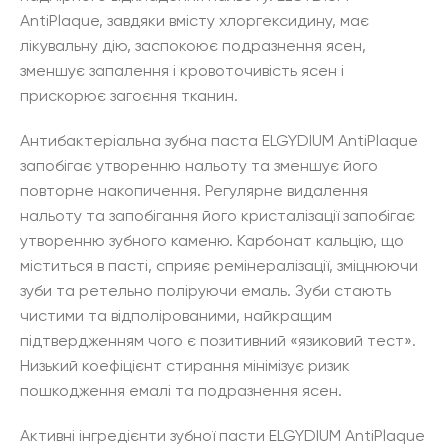
AntiPlaque, завдяки вмісту хлоргексидину, має
лікувальну дію, заспокоює подразнення ясен,
зменшує запалення і кровоточивість ясен і
прискорює загоєння тканин.
Антибактеріальна зубна паста ELGYDIUM AntiPlaque
запобігає утворенню нальоту та зменшує його
повторне накопичення. Регулярне видалення
нальоту та запобігання його кристалізації запобігає
утворенню зубного каменю. Карбонат кальцію, що
міститься в пасті, сприяє ремінералізації, зміцнюючи
зуби та ретельно поліруючи емаль. Зуби стають
чистими та відполірованими, найкращим
підтвердженням чого є позитивний «язиковий тест».
Низький коефіцієнт стирання мінімізує ризик
пошкодження емалі та подразнення ясен.
Активні інгредієнти зубної пасти ELGYDIUM AntiPlaque