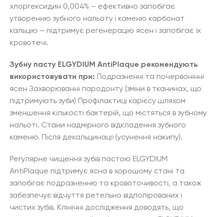
хлоргексидин 0,004% – ефективно запобігає
утворенню зубного нальоту і каменю карбонат
кальцію – підтримує регенерацію ясен і запобігає їх
кровотечі.
Зубну пасту ELGYDIUM AntiPlaque рекомендують
використовувати при:
Подразненні та почервонінні
ясен Захворюванні пародонту (зміни в тканинах, що
підтримують зуби) Профілактиці карієсу шляхом
зменшення кількості бактерій, що містяться в зубному
нальоті. Стани надмірного відкладення зубного
каменю. Після декальцинації (усунення накипу).
Регулярне чищення зубів пастою ELGYDIUM
AntiPlaque підтримує ясна в хорошому стані та
запобігає подразненню та кровоточивості, а також
забезпечує відчуття ретельно відполірованих і
чистих зубів. Клінічні дослідження доводять, що