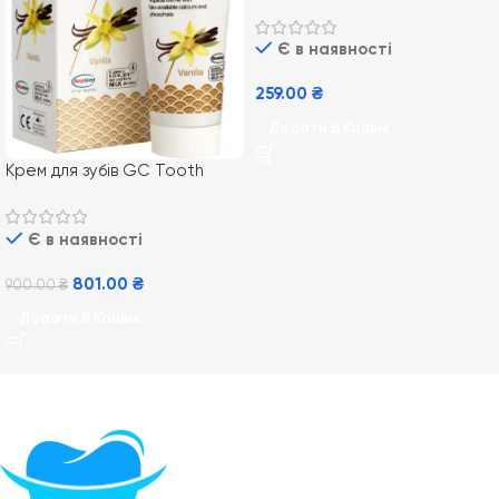
відновлення Biorepair Night
75 мл
Є в наявності
259.00
₴
Додати В Кошик
Крем для зубів GC Tooth
Mousse Vannilla 35 мл,
Ванільний
Є в наявності
801.00
₴
900.00
₴
Додати В Кошик