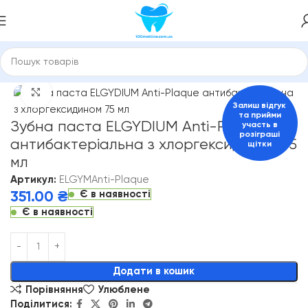
убні пасти та засоби для гігієни порожнини рота
ELGYDIUM
Click to enlarge
Залиш відгук
та прийми
Зубна паста ELGYDIUM Anti-Plaque
участь в
розіграші
антибактеріальна з хлоргексидином 75
щітки
мл
Артикул:
ELGYMAnti-Plaque
Є в наявності
351.00
₴
Є в наявності
Alternative:
Додати в кошик
Порівняння
Улюблене
Поділитися: