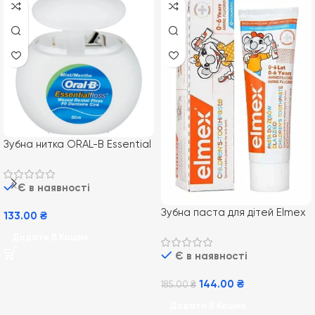
Зубна нитка ORAL-B Essential
Floss, 50 м
Є в наявності
Зубна паста для дітей Elmex
133.00
₴
Kids від 0-6 років 50 мл
Додати В Кошик
Є в наявності
144.00
₴
185.00
₴
Додати В Кошик