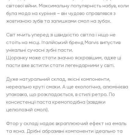
світової війни. Максимальну популярність набув, коли
була мода на куріння – він чудово справлявся з
жовтизною зубів та залишками смол на зубах.
Світ мчить уперед зі швидкістю світла і ніщо не
стоїть на місці. Італійський бренд Marvis випустив
унікальні сучасні зубні пасти.
Щоранку може стати значно яскравішим, адже ці
пасти вже встигли стати легендарними у світі.
Дуже натуральний склад, якісні компоненти,
нереально круті смаки. А ще екологічна, алюмінієва
упаковка, що розкладається, в стилі ретро. По
консистенції паста кремоподібна (завдяки
целюлозній смолі).
Фтор у складі надає вкраплюючий ефект на емаль
та ясна. Дрібні абразивні компоненти ідеально та