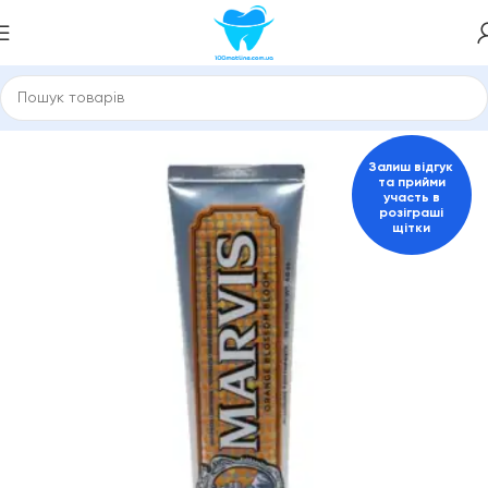
та засоби для гігієни порожнини рота
Пасти для дорослих
Залиш відгук
та прийми
участь в
розіграші
щітки