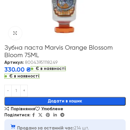
Click to enlarge
Зубна паста Marvis Orange Blossom
Bloom 75ML
Артикул:
80043951118249
Є в наявності
330.00
₴
Є в наявності
Alternative:
Додати в кошик
Порівняння
Улюблене
Поділитися:
Продано за останній час:
214 шт.