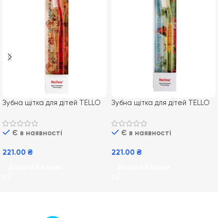
Зубна щітка для дітей TELLO
Зубна щітка для дітей TELLO
Kids 10400 – з м’якою та
4480 Junior – м’яка, від 6
щільною щетиною (0-5 років)
років
Є в наявності
Є в наявності
221.00
₴
221.00
₴
Додати В Кошик
Додати В Кошик