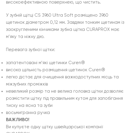
високоефективною поверхнею, що чистить.
У зубній щітці CS 3960 Ultra Soft розміщено 3960
щетинок діаметром 0,12 мм. Завдяки тонким щетинам із
заокругленими кінчиками зубна щітка CURAPROX має
м’яку та ніжну дію.
Перевага зубної щітки:
запатентовані м’які щетинки Curen®
висока щільність розміщення щетинок Curen®
легко дістає для очищення важкодоступних місць та
міжзубних проміжків
невеликий розмір та не велика головка щітки дозволяє
розмістити щітку під правильним кутом для запобігання
тиску на ясна та зуби
восьмигранна ручка
ВАЖЛИВО!
Ви купуєте одну щітку швейцарської компанії