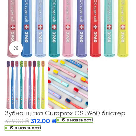
Click to enlarge
Зубна щітка Curaprox CS 3960 блістер
Є в наявності
329.00
₴
312.00
₴
Є в наявності